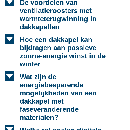
d
De voordelen van
ventilatieroosters met
warmteterugwinning in
dakkapellen
d
Hoe een dakkapel kan
bijdragen aan passieve
zonne-energie winst in de
winter
d
Wat zijn de
energiebesparende
mogelijkheden van een
dakkapel met
faseveranderende
materialen?
d