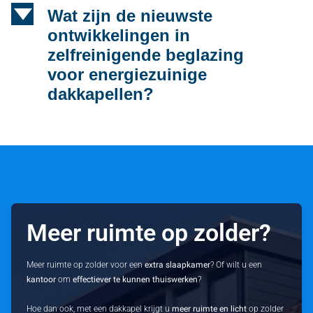
d
Wat zijn de nieuwste
ontwikkelingen in
zelfreinigende beglazing
voor energiezuinige
dakkapellen?
Meer ruimte op zolder?
Meer ruimte op zolder voor een
extra slaapkamer
? Of wilt u een
kantoor
om
effectiever te kunnen thuiswerken
?
Hoe dan ook, met een dakkapel krijgt u
meer ruimte en licht
op zolder