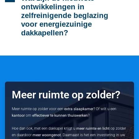
ontwikkelingen in
zelfreinigende beglazing
voor energiezuinige
dakkapellen?
Meer ruimte op zolder?
Meer ruimte op zolder voor een
extra slaapkamer
? Of wilt u een
kantoor
om
effectiever te kunnen thuiswerken
?
Hoe dan ook, met een dakkapel krijgt u
meer ruimte en licht
op zolder
en daardoor
meer woongenot
. Daarnaast is het een investering in uw