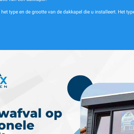
het type en de grootte van de dakkapel die u installeert. Het typ