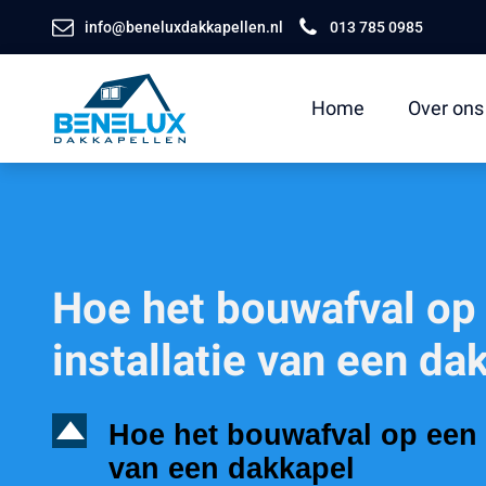
info@beneluxdakkapellen.nl
013 785 0985
Home
Over ons
Hoe het bouwafval op
installatie van een da
D
Hoe het bouwafval op een 
van een dakkapel