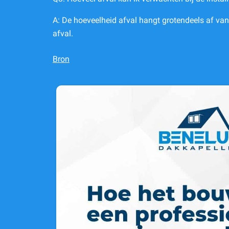
A: De hoeveelheid afval hangt grotendeels af van 
afval.
Bron