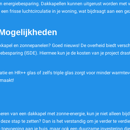
ol in energiebesparing. Dakkapellen kunnen uitgerust worden met 
 een frisse luchtcirculatie in je woning, wat bijdraagt aan een 
 Mogelijkheden
akkapel en zonnepanelen? Goed nieuws! De overheid biedt versc
besparing (ISDE). Hiermee kun je de kosten van je project dras
atie en HR++ glas of zelfs triple glas zorgt voor minder warmtev
 maakt!
neren van een dakkapel met zonne-energie, kun je niet alleen b
ze stap te zetten? Dan is het verstandig om je verder te verdie
 toevoeging aan je huis, maar ook een duurzame investering die 