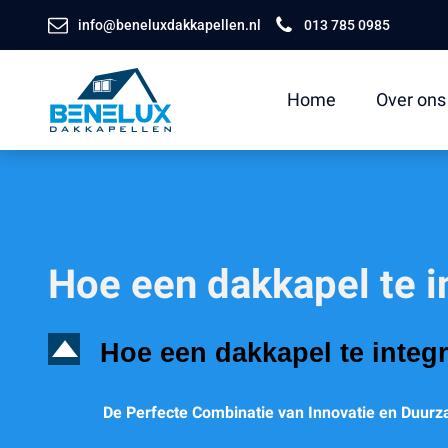
info@beneluxdakkapellen.nl
013 785 0985
Home
Over ons
Hoe een dakkapel te 
D
Hoe een dakkapel te integ
De Perfecte Combinatie van Innovatie en Duur