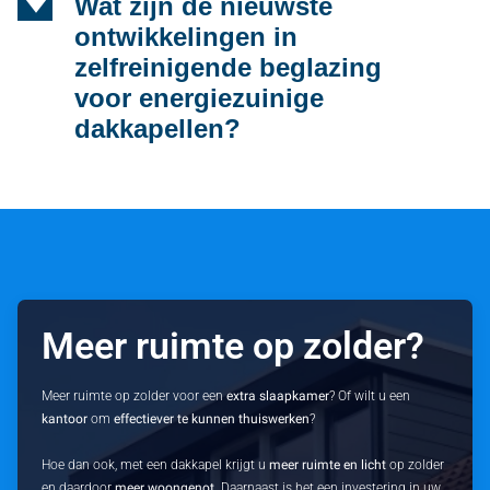
d
Wat zijn de nieuwste
ontwikkelingen in
zelfreinigende beglazing
voor energiezuinige
dakkapellen?
Meer ruimte op zolder?
Meer ruimte op zolder voor een
extra slaapkamer
? Of wilt u een
kantoor
om
effectiever te kunnen thuiswerken
?
Hoe dan ook, met een dakkapel krijgt u
meer ruimte en licht
op zolder
en daardoor
meer woongenot
. Daarnaast is het een investering in uw