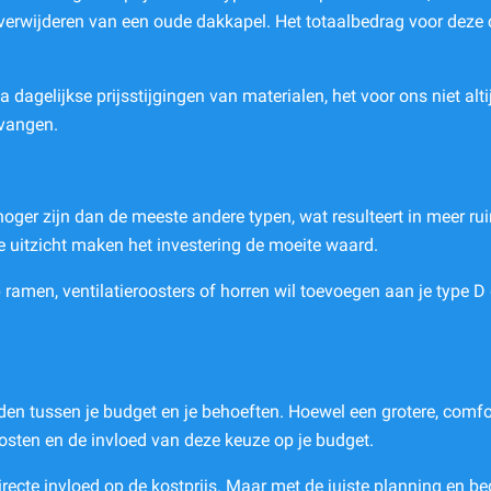
et verwijderen van een oude dakkapel. Het totaalbedrag voor deze
dagelijkse prijsstijgingen van materialen, het voor ons niet alti
tvangen.
oger zijn dan de meeste andere typen, wat resulteert in meer ru
de uitzicht maken het investering de moeite waard.
ep ramen, ventilatieroosters of horren wil toevoegen aan je type 
nden tussen je budget en je behoeften. Hoewel een grotere, comfor
osten en de invloed van deze keuze op je budget.
irecte invloed op de kostprijs. Maar met de juiste planning en b