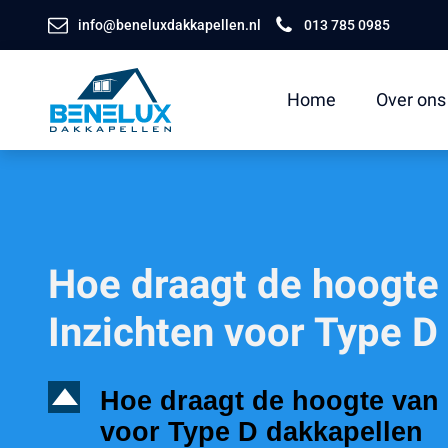
info@beneluxdakkapellen.nl
013 785 0985
Home
Over ons
Hoe draagt de hoogte 
Inzichten voor Type D
D
Hoe draagt de hoogte van 
voor Type D dakkapellen