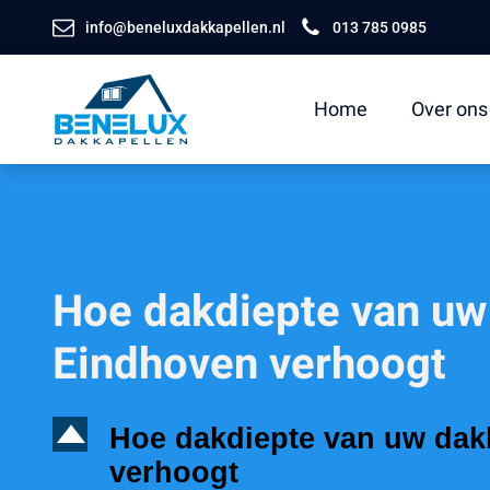
info@beneluxdakkapellen.nl
013 785 0985
Home
Over ons
Hoe dakdiepte van uw
Eindhoven verhoogt
D
Hoe dakdiepte van uw dak
verhoogt