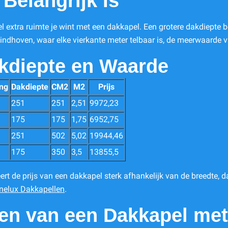
Belangrijk Is
l extra ruimte je wint met een dakkapel. Een grotere dakdiepte 
Eindhoven, waar elke vierkante meter telbaar is, de meerwaarde v
kdiepte en Waarde
ing
Dakdiepte
CM2
M2
Prijs
251
251
2,51
9972,23
175
175
1,75
6952,75
251
502
5,02
19944,46
175
350
3,5
13855,5
eert de prijs van een dakkapel sterk afhankelijk van de breedte,
nelux Dakkapellen
.
len van een Dakkapel met