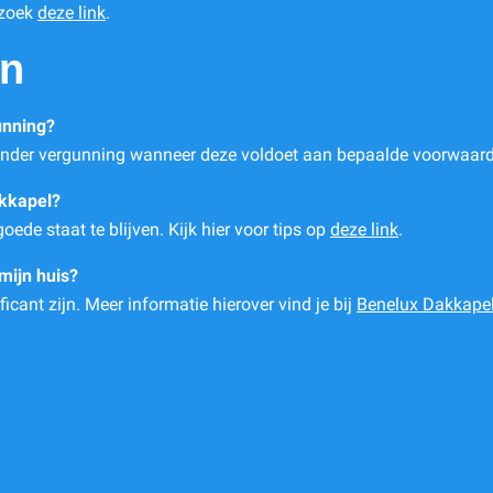
ezoek
deze link
.
en
unning?
zonder vergunning wanneer deze voldoet aan bepaalde voorwaard
akkapel?
ede staat te blijven. Kijk hier voor tips op
deze link
.
mijn huis?
icant zijn. Meer informatie hierover vind je bij
Benelux Dakkapel