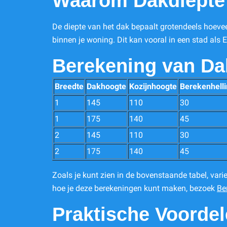
Waarom Dakdiepte 
De diepte van het dak bepaalt grotendeels hoevee
binnen je woning. Dit kan vooral in een stad als 
Berekening van Da
Breedte
Dakhoogte
Kozijnhoogte
Berekenhell
1
145
110
30
1
175
140
45
2
145
110
30
2
175
140
45
Zoals je kunt zien in de bovenstaande tabel, vari
hoe je deze berekeningen kunt maken, bezoek
Be
Praktische Voorde