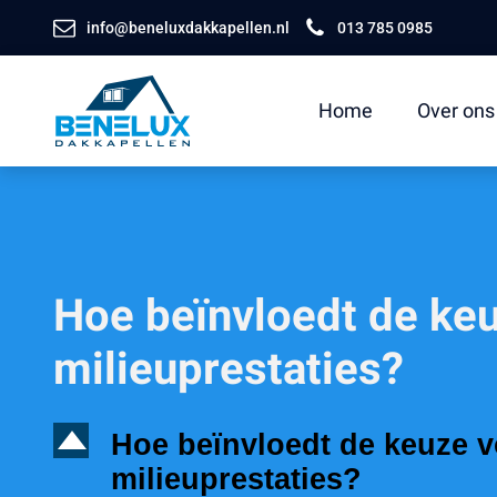
info@beneluxdakkapellen.nl
013 785 0985
Home
Over ons
Hoe beïnvloedt de keu
milieuprestaties?
D
Hoe beïnvloedt de keuze v
milieuprestaties?