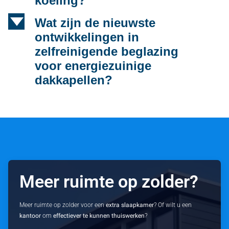
koeling?
d
Wat zijn de nieuwste
ontwikkelingen in
zelfreinigende beglazing
voor energiezuinige
dakkapellen?
Meer ruimte op zolder?
Meer ruimte op zolder voor een
extra slaapkamer
? Of wilt u een
kantoor
om
effectiever te kunnen thuiswerken
?