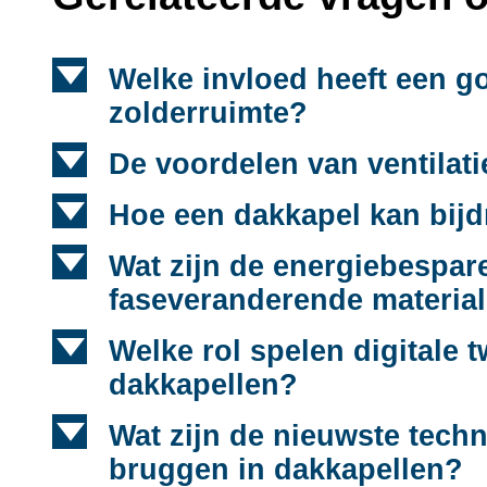
d
Welke invloed heeft een g
zolderruimte?
d
De voordelen van ventilat
d
Hoe een dakkapel kan bijd
d
Wat zijn de energiebespa
faseveranderende materia
d
Welke rol spelen digitale 
dakkapellen?
d
Wat zijn de nieuwste tech
bruggen in dakkapellen?