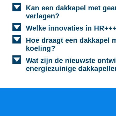
d
Kan een dakkapel met geau
verlagen?
d
Welke innovaties in HR+++ 
d
Hoe draagt een dakkapel m
koeling?
d
Wat zijn de nieuwste ontwi
energiezuinige dakkapell