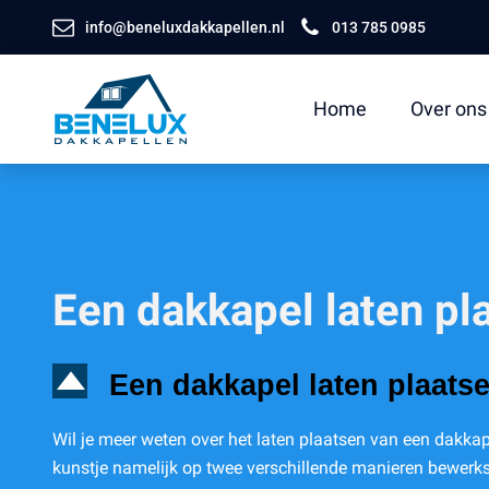
info@beneluxdakkapellen.nl
013 785 0985
Home
Over ons
Een dakkapel laten pl
D
Een dakkapel laten plaatse
Wil je meer weten over het laten plaatsen van een dakkape
kunstje namelijk op twee verschillende manieren bewerkst