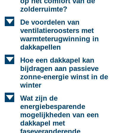
op het comfort van de
zolderruimte?
d
De voordelen van
ventilatieroosters met
warmteterugwinning in
dakkapellen
d
Hoe een dakkapel kan
bijdragen aan passieve
zonne-energie winst in de
winter
d
Wat zijn de
energiebesparende
mogelijkheden van een
dakkapel met
faseveranderende