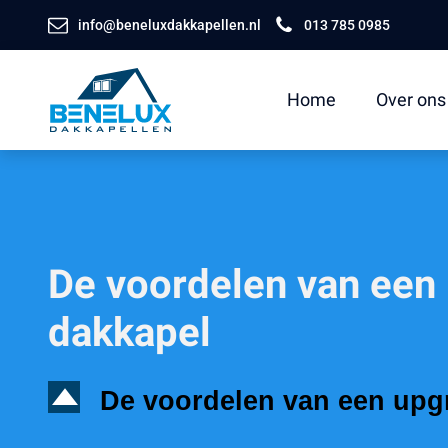
info@beneluxdakkapellen.nl
013 785 0985
Home
Over ons
De voordelen van een 
dakkapel
D
De voordelen van een upgr