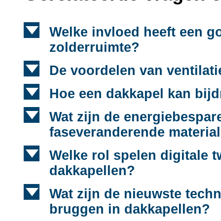
d
Welke invloed heeft een g
zolderruimte?
d
De voordelen van ventilat
d
Hoe een dakkapel kan bijd
d
Wat zijn de energiebespa
faseveranderende materia
d
Welke rol spelen digitale 
dakkapellen?
d
Wat zijn de nieuwste tech
bruggen in dakkapellen?