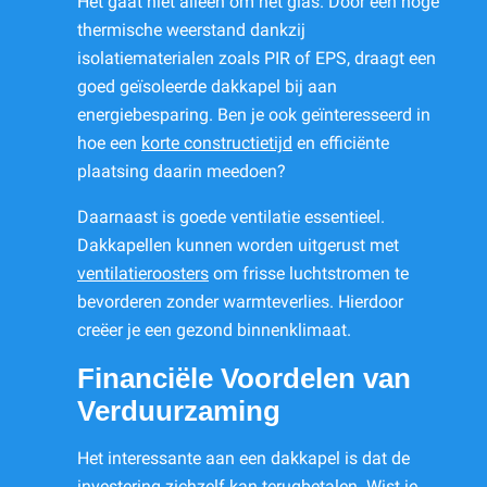
Het gaat niet alleen om het glas. Door een hoge
thermische weerstand dankzij
isolatiematerialen zoals PIR of EPS, draagt een
goed geïsoleerde dakkapel bij aan
energiebesparing. Ben je ook geïnteresseerd in
hoe een
korte constructietijd
en efficiënte
plaatsing daarin meedoen?
Daarnaast is goede ventilatie essentieel.
Dakkapellen kunnen worden uitgerust met
ventilatieroosters
om frisse luchtstromen te
bevorderen zonder warmteverlies. Hierdoor
creëer je een gezond binnenklimaat.
Financiële Voordelen van
Verduurzaming
Het interessante aan een dakkapel is dat de
investering zichzelf kan terugbetalen. Wist je