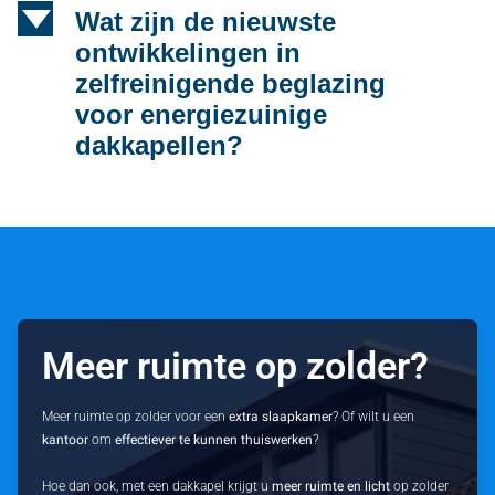
d
Wat zijn de nieuwste
ontwikkelingen in
zelfreinigende beglazing
voor energiezuinige
dakkapellen?
Meer ruimte op zolder?
Meer ruimte op zolder voor een
extra slaapkamer
? Of wilt u een
kantoor
om
effectiever te kunnen thuiswerken
?
Hoe dan ook, met een dakkapel krijgt u
meer ruimte en licht
op zolder