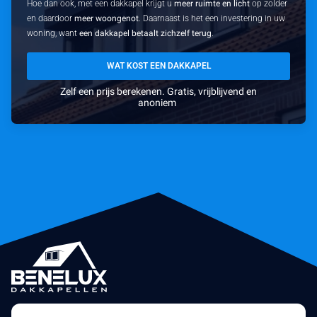
Hoe dan ook, met een dakkapel krijgt u
meer ruimte en licht
op zolder
en daardoor
meer woongenot
. Daarnaast is het een investering in uw
woning, want
een dakkapel betaalt zichzelf terug
.
WAT KOST EEN DAKKAPEL
Zelf een prijs berekenen. Gratis, vrijblijvend en
anoniem