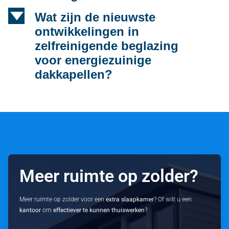
d
Wat zijn de nieuwste
ontwikkelingen in
zelfreinigende beglazing
voor energiezuinige
dakkapellen?
Meer ruimte op zolder?
Meer ruimte op zolder voor een
extra slaapkamer
? Of wilt u een
kantoor
om
effectiever te kunnen thuiswerken
?