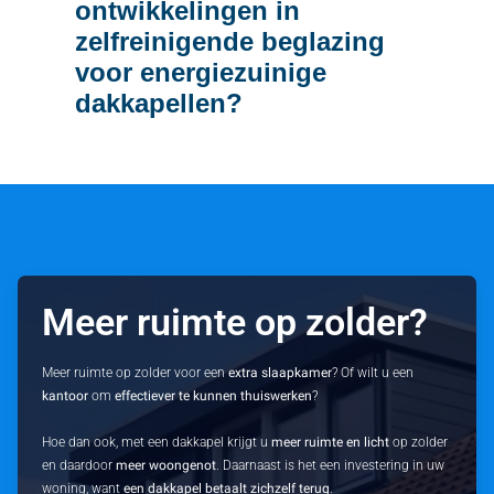
ontwikkelingen in
zelfreinigende beglazing
voor energiezuinige
dakkapellen?
Meer ruimte op zolder?
Meer ruimte op zolder voor een
extra slaapkamer
? Of wilt u een
kantoor
om
effectiever te kunnen thuiswerken
?
Hoe dan ook, met een dakkapel krijgt u
meer ruimte en licht
op zolder
en daardoor
meer woongenot
. Daarnaast is het een investering in uw
woning, want
een dakkapel betaalt zichzelf terug
.