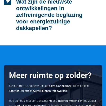
d
Wat zijn de nieuwste
ontwikkelingen in
zelfreinigende beglazing
voor energiezuinige
dakkapellen?
Meer ruimte op zolder?
Meer ruimte op zolder voor een
extra slaapkamer
? Of wilt u een
kantoor
om
effectiever te kunnen thuiswerken
?
Hoe dan ook, met een dakkapel krijgt u
meer ruimte en licht
op zolder
en daardoor
meer woongenot
. Daarnaast is het een investering in uw