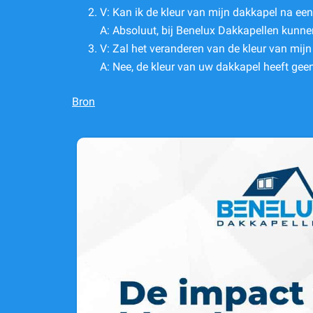
V: Kan ik de kleur van mijn dakkapel na een
A: Absoluut, bij Benelux Dakkapellen kunne
V: Zal het veranderen van de kleur van mijn
A: Nee, de kleur van uw dakkapel heeft geen 
Bron