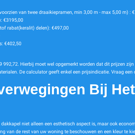
oorzien van twee draaikiepramen, min 3,00 m - max 5,00 m) : 
): €3195,00
of rabat(keralit) delen): €497,00
0
s: €402,50
 €9 992,72. Hierbij moet wel opgemerkt worden dat dit prijzen zi
aterialen. De calculator geeft enkel een prijsindicatie. Vraag een
erwegingen Bij Het
w dakkapel niet alleen een esthetisch aspect is, maar ook econom
telling van de rest van uw woning te beschouwen en een kleur te 