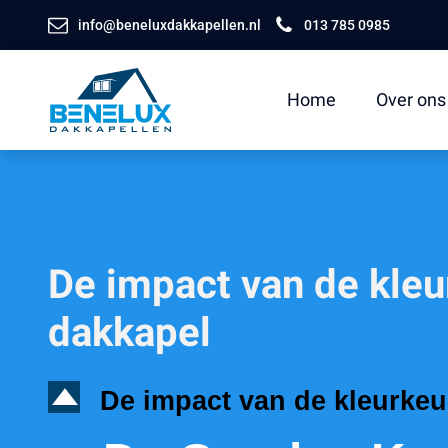
info@beneluxdakkapellen.nl
013 785 0985
Home
Over ons
De impact van de kleu
dakkapel
D
De impact van de kleurkeu