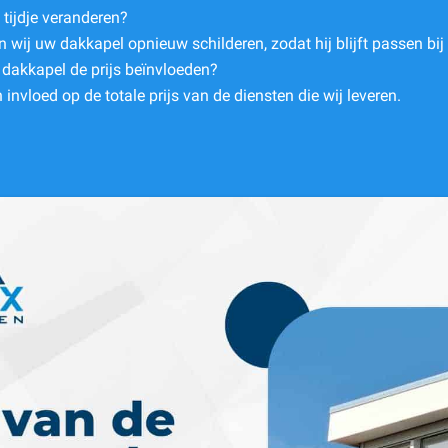
 tijdje veranderen?
n wij uw dakkapel opnieuw schilderen, zodat hij blijft passen bi
 dakkapel de prijs beïnvloeden?
invloed op de totale prijs van de diensten die wij leveren.