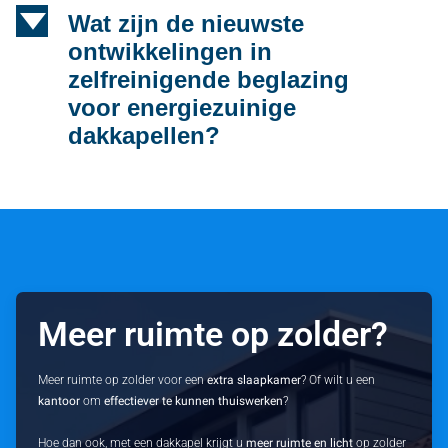
d
Wat zijn de nieuwste
ontwikkelingen in
zelfreinigende beglazing
voor energiezuinige
dakkapellen?
Meer ruimte op zolder?
Meer ruimte op zolder voor een
extra slaapkamer
? Of wilt u een
kantoor
om
effectiever te kunnen thuiswerken
?
Hoe dan ook, met een dakkapel krijgt u
meer ruimte en licht
op zolder