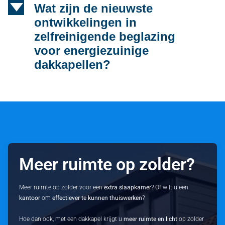
d
Wat zijn de nieuwste
ontwikkelingen in
zelfreinigende beglazing
voor energiezuinige
dakkapellen?
Meer ruimte op zolder?
Meer ruimte op zolder voor een
extra slaapkamer
? Of wilt u een
kantoor
om
effectiever te kunnen thuiswerken
?
Hoe dan ook, met een dakkapel krijgt u
meer ruimte en licht
op zolder