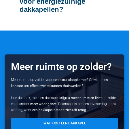
voor energiezuinige
dakkapellen?
Meer ruimte op zolder?
Meer ruimte op zolder voor een
extra slaapkamer
? Of wilt u een
kantoor
om
effectiever te kunnen thuiswerken
?
Hoe dan ook, met een dakkapel krijgt u
meer ruimte en licht
op zolder
en daardoor
meer woongenot
. Daarnaast is het een investering in uw
woning, want
een dakkapel betaalt zichzelf terug
.
WAT KOST EEN DAKKAPEL