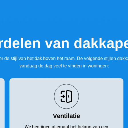
rdelen van dakkape
r de stijl van het dak boven het raam. De volgende stijlen dakk
vandaag de dag veel te vinden in woningen:
Ventilatie
We begrijpen allemaal het belang van een