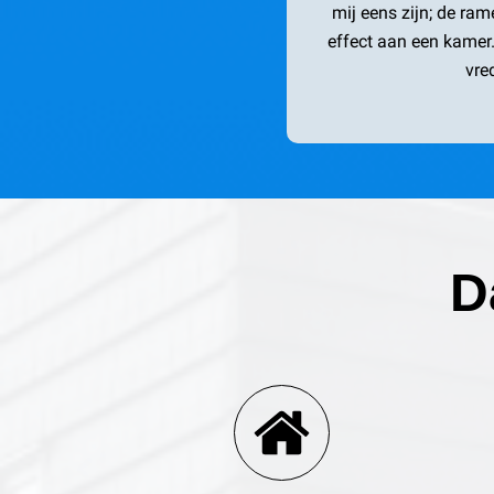
mij eens zijn; de ra
effect aan een kamer
vred
D