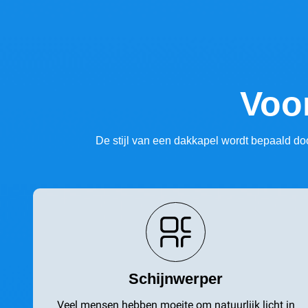
Voo
De stijl van een dakkapel wordt bepaald doo
Schijnwerper
Veel mensen hebben moeite om natuurlijk licht in