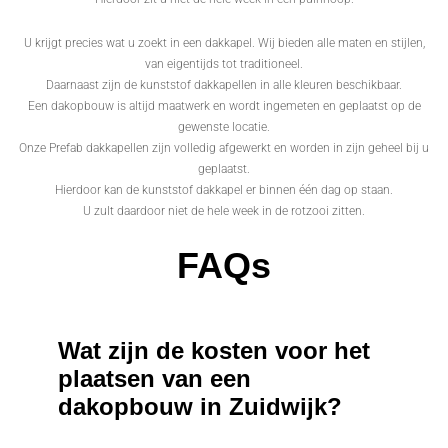
U krijgt precies wat u zoekt in een dakkapel. Wij bieden alle maten en stijlen,
van eigentijds tot traditioneel.
Daarnaast zijn de kunststof dakkapellen in alle kleuren beschikbaar.
Een dakopbouw is altijd maatwerk en wordt ingemeten en geplaatst op de
gewenste locatie.
Onze Prefab dakkapellen zijn volledig afgewerkt en worden in zijn geheel bij u
geplaatst.
Hierdoor kan de kunststof dakkapel er binnen één dag op staan.
U zult daardoor niet de hele week in de rotzooi zitten.
FAQs
Wat zijn de kosten voor het
plaatsen van een
dakopbouw in Zuidwijk?