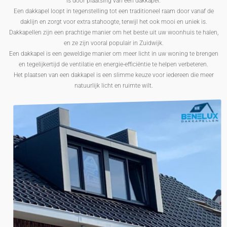
is door plaatsing van een dakkapel.
Een dakkapel loopt in tegenstelling tot een traditioneel raam door vanaf de
daklijn en zorgt voor extra stahoogte, terwijl het ook mooi en uniek is.
Dakkapellen zijn een prachtige manier om het beste uit uw woonhuis te halen,
en ze zijn vooral populair in Zuidwijk.
Een dakkapel is een geweldige manier om meer licht in uw woning te brengen
en tegelijkertijd de ventilatie en energie-efficiëntie te helpen verbeteren.
Het plaatsen van een dakkapel is een slimme keuze voor iedereen die meer
natuurlijk licht en ruimte wilt.