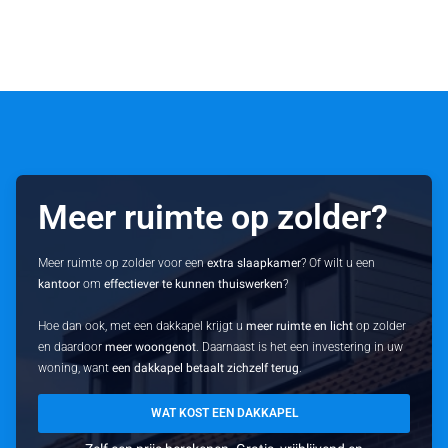
Meer ruimte op zolder?
Meer ruimte op zolder voor een
extra slaapkamer
? Of wilt u een
kantoor
om
effectiever te kunnen thuiswerken
?
Hoe dan ook, met een dakkapel krijgt u
meer ruimte en licht
op zolder
en daardoor
meer woongenot
. Daarnaast is het een investering in uw
woning, want
een dakkapel betaalt zichzelf terug
.
WAT KOST EEN DAKKAPEL