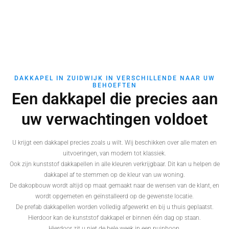
DAKKAPEL IN ZUIDWIJK IN VERSCHILLENDE NAAR UW
BEHOEFTEN
Een dakkapel die precies aan
uw verwachtingen voldoet
U krijgt een dakkapel precies zoals u wilt. Wij beschikken over alle maten en
uitvoeringen, van modern tot klassiek.
Ook zijn kunststof dakkapellen in alle kleuren verkrijgbaar. Dit kan u helpen de
dakkapel af te stemmen op de kleur van uw woning.
De dakopbouw wordt altijd op maat gemaakt naar de wensen van de klant, en
wordt opgemeten en geïnstalleerd op de gewenste locatie.
De prefab dakkapellen worden volledig afgewerkt en bij u thuis geplaatst.
Hierdoor kan de kunststof dakkapel er binnen één dag op staan.
Hierdoor zit u niet de hele week in een puinhoop.