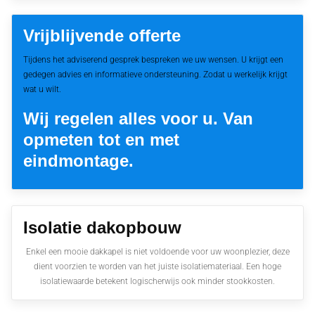
Vrijblijvende offerte
Tijdens het adviserend gesprek bespreken we uw wensen. U krijgt een
gedegen advies en informatieve ondersteuning. Zodat u werkelijk krijgt
wat u wilt.
Wij regelen alles voor u. Van
opmeten tot en met
eindmontage.
Isolatie dakopbouw
Enkel een mooie dakkapel is niet voldoende voor uw woonplezier, deze
dient voorzien te worden van het juiste isolatiemateriaal. Een hoge
isolatiewaarde betekent logischerwijs ook minder stookkosten.