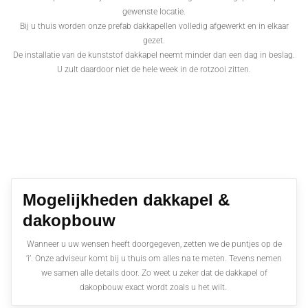
gewenste locatie.
Bij u thuis worden onze prefab dakkapellen volledig afgewerkt en in elkaar
gezet.
De installatie van de kunststof dakkapel neemt minder dan een dag in beslag.
U zult daardoor niet de hele week in de rotzooi zitten.
Mogelijkheden dakkapel &
dakopbouw
Wanneer u uw wensen heeft doorgegeven, zetten we de puntjes op de
’i’. Onze adviseur komt bij u thuis om alles na te meten. Tevens nemen
we samen alle details door. Zo weet u zeker dat de dakkapel of
dakopbouw exact wordt zoals u het wilt.