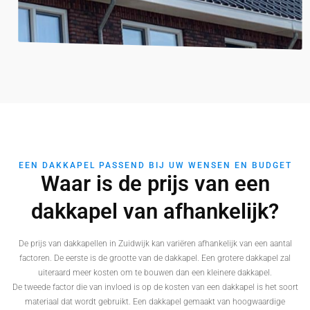
EEN DAKKAPEL PASSEND BIJ UW WENSEN EN BUDGET
Waar is de prijs van een
dakkapel van afhankelijk?
De prijs van dakkapellen in Zuidwijk kan variëren afhankelijk van een aantal
factoren. De eerste is de grootte van de dakkapel. Een grotere dakkapel zal
uiteraard meer kosten om te bouwen dan een kleinere dakkapel.
De tweede factor die van invloed is op de kosten van een dakkapel is het soort
materiaal dat wordt gebruikt. Een dakkapel gemaakt van hoogwaardige