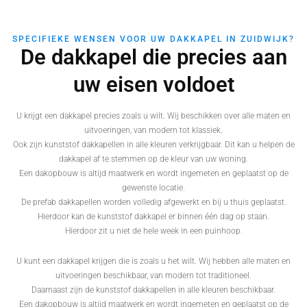
SPECIFIEKE WENSEN VOOR UW DAKKAPEL IN ZUIDWIJK?
De dakkapel die precies aan
uw eisen voldoet
U krijgt een dakkapel precies zoals u wilt. Wij beschikken over alle maten en
uitvoeringen, van modern tot klassiek.
Ook zijn kunststof dakkapellen in alle kleuren verkrijgbaar. Dit kan u helpen de
dakkapel af te stemmen op de kleur van uw woning.
Een dakopbouw is altijd maatwerk en wordt ingemeten en geplaatst op de
gewenste locatie.
De prefab dakkapellen worden volledig afgewerkt en bij u thuis geplaatst.
Hierdoor kan de kunststof dakkapel er binnen één dag op staan.
Hierdoor zit u niet de hele week in een puinhoop.
U kunt een dakkapel krijgen die is zoals u het wilt. Wij hebben alle maten en
uitvoeringen beschikbaar, van modern tot traditioneel.
Daarnaast zijn de kunststof dakkapellen in alle kleuren beschikbaar.
Een dakopbouw is altijd maatwerk en wordt ingemeten en geplaatst op de