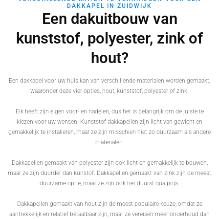
DAKKAPEL IN ZUIDWIJK
Een dakuitbouw van
kunststof, polyester, zink of
hout?
Een dakkapel voor uw huis kan van verschillende materialen worden gemaakt,
waaronder deze vier opties, hout, kunststof, polyester of zink.
Elk heeft zijn eigen voor- en nadelen, dus het is belangrijk om de juiste te
kiezen voor uw wensen. Kunststof dakkapellen zijn licht van gewicht en
gemakkelijk te installeren, maar ze zijn misschien niet zo duurzaam als andere
materialen.
Dakkapellen gemaakt van polyester zijn ook licht en gemakkelijk te bouwen,
maar ze zijn duurder dan kunstof. Dakkapellen gemaakt van zink zijn de meest
duurzame optie, maar ze zijn ook het duurst qua prijs.
Dakkapellen gemaakt van hout zijn de meest populaire keuze, omdat ze
aantrekkelijk en relatief betaalbaar zijn, maar ze vereisen meer onderhoud dan