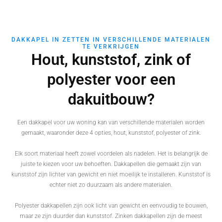
DAKKAPEL IN ZETTEN IN VERSCHILLENDE MATERIALEN
TE VERKRIJGEN
Hout, kunststof, zink of
polyester voor een
dakuitbouw?
Een dakkapel voor uw woning kan van verschillende materialen worden
gemaakt, waaronder deze 4 opties, hout, kunststof, polyester of zink.
Elk soort materiaal heeft zowel voordelen als nadelen. Het is belangrijk de
juiste te kiezen voor uw behoeften. Dakkapellen die gemaakt zijn van
kunststof zijn lichter van gewicht en niet moeilijk te installeren. Kunststof is
echter niet zo duurzaam als andere materialen.
Polyester dakkapellen zijn ook licht van gewicht en eenvoudig te bouwen,
maar ze zijn duurder dan kunststof. Zinken dakkapellen zijn de meest