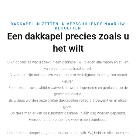
DAKKAPEL IN ZETTEN IN VERSCHILLENDE NAAR UW
BEHOEFTEN
Een dakkapel precies zoals u
het wilt
U krijgt precies wat u zoekt in een dakkapel. Wij bieden alle maten en stijlen,
van eigentijds tot traditioneel.
Bovendien zijn dakkapellen van kunststof verkrijgbaar in een groot aantal
kleuren.
Een dakopbouw is altijd maatwerk en wordt ingemeten en geplaatst op de
gewenste locatie.
Bij u thuis worden onze prefab dakkapellen volledig afgewerkt en in elkaar
gezet.
Op deze manier kan de kunststof dakkapel in één dag worden geplaatst.
Hierdoor zit u niet de hele week in een puinhoop.
U kunt een dakkapel krijgen die is zoals u het wilt. Wij hebben alle maten en