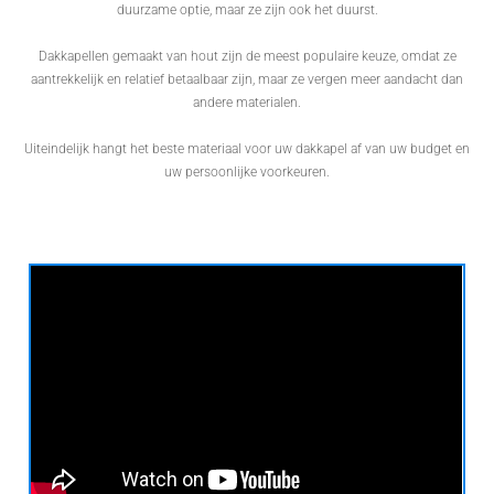
duurzame optie, maar ze zijn ook het duurst.
Dakkapellen gemaakt van hout zijn de meest populaire keuze, omdat ze
aantrekkelijk en relatief betaalbaar zijn, maar ze vergen meer aandacht dan
andere materialen.
Uiteindelijk hangt het beste materiaal voor uw dakkapel af van uw budget en
uw persoonlijke voorkeuren.