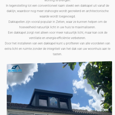
woning te brengen.
In tegenstelling tot een conventioneel raam steekt een dakkapel uit vanaf de
daklijn, waardoor nog meer stahoogte wordt gecreëerd en architectonische
waarde wordt toegevoegd.
Dakkapellen zijn vooral populair in Zetten, waar ze kunnen helpen om de
hoeveelheid natuurlijk licht in uw huis te maximaliseren.
Een dakkapel zorgt niet alleen voor meer natuurlijk licht, maar kan ook de
ventilatie en energie-efficiëntie verbeteren.
Door het installeren van een dakkapel kunt u profiteren van alle voordelen van
extra licht en ruimte zonder de integriteit van het dak van uw woonhuis aan te
tasten.