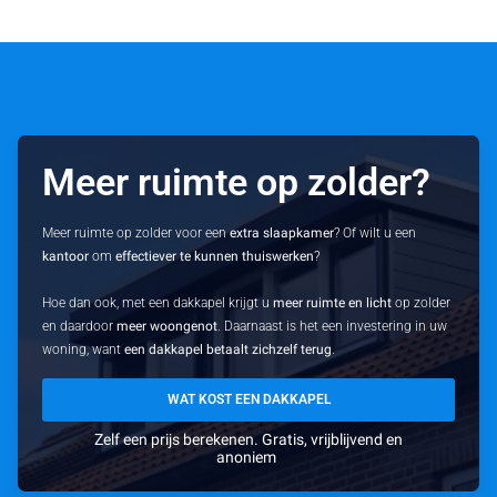
Meer ruimte op zolder?
Meer ruimte op zolder voor een
extra slaapkamer
? Of wilt u een
kantoor
om
effectiever te kunnen thuiswerken
?
Hoe dan ook, met een dakkapel krijgt u
meer ruimte en licht
op zolder
en daardoor
meer woongenot
. Daarnaast is het een investering in uw
woning, want
een dakkapel betaalt zichzelf terug
.
WAT KOST EEN DAKKAPEL
Zelf een prijs berekenen. Gratis, vrijblijvend en
anoniem