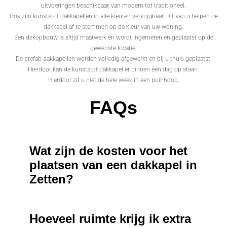
uitvoeringen beschikbaar, van modern tot traditioneel.
Ook zijn kunststof dakkapellen in alle kleuren verkrijgbaar. Dit kan u helpen de
dakkapel af te stemmen op de kleur van uw woning.
Een dakopbouw is altijd maatwerk en wordt ingemeten en geplaatst op de
gewenste locatie.
De prefab dakkapellen worden volledig afgewerkt en bij u thuis geplaatst.
Hierdoor kan de kunststof dakkapel er binnen één dag op staan.
Hierdoor zit u niet de hele week in een puinhoop.
FAQs
Wat zijn de kosten voor het
plaatsen van een dakkapel in
Zetten?
Hoeveel ruimte krijg ik extra