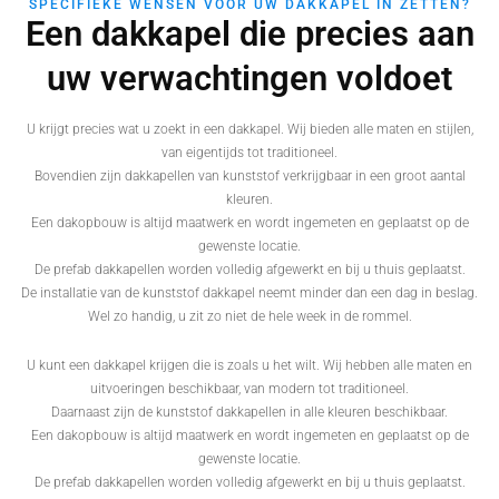
SPECIFIEKE WENSEN VOOR UW DAKKAPEL IN ZETTEN?
Een dakkapel die precies aan
uw verwachtingen voldoet
U krijgt precies wat u zoekt in een dakkapel. Wij bieden alle maten en stijlen,
van eigentijds tot traditioneel.
Bovendien zijn dakkapellen van kunststof verkrijgbaar in een groot aantal
kleuren.
Een dakopbouw is altijd maatwerk en wordt ingemeten en geplaatst op de
gewenste locatie.
De prefab dakkapellen worden volledig afgewerkt en bij u thuis geplaatst.
De installatie van de kunststof dakkapel neemt minder dan een dag in beslag.
Wel zo handig, u zit zo niet de hele week in de rommel.
U kunt een dakkapel krijgen die is zoals u het wilt. Wij hebben alle maten en
uitvoeringen beschikbaar, van modern tot traditioneel.
Daarnaast zijn de kunststof dakkapellen in alle kleuren beschikbaar.
Een dakopbouw is altijd maatwerk en wordt ingemeten en geplaatst op de
gewenste locatie.
De prefab dakkapellen worden volledig afgewerkt en bij u thuis geplaatst.