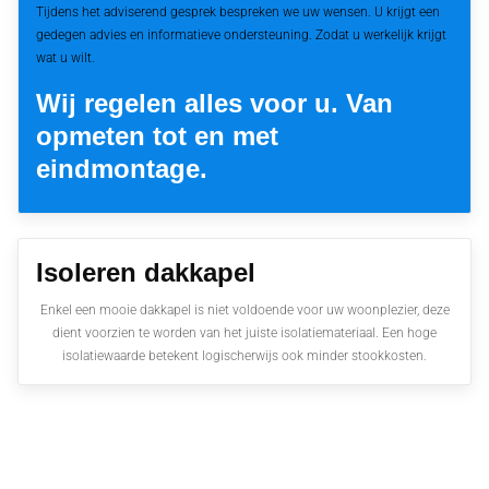
Tijdens het adviserend gesprek bespreken we uw wensen. U krijgt een
gedegen advies en informatieve ondersteuning. Zodat u werkelijk krijgt
wat u wilt.
Wij regelen alles voor u. Van
opmeten tot en met
eindmontage.
Isoleren dakkapel
Enkel een mooie dakkapel is niet voldoende voor uw woonplezier, deze
dient voorzien te worden van het juiste isolatiemateriaal. Een hoge
isolatiewaarde betekent logischerwijs ook minder stookkosten.