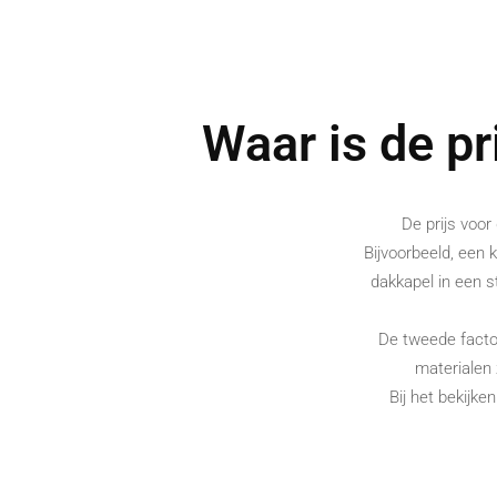
Waar is de pr
De prijs voor
Bijvoorbeeld, een k
dakkapel in een 
De tweede facto
materialen
Bij het bekijke