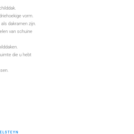
childdak.
driehoekige vorm.
als dakramen zijn.
elen van schuine
ilddaken.
ruimte die u hebt
nsen.
SELSTEYN