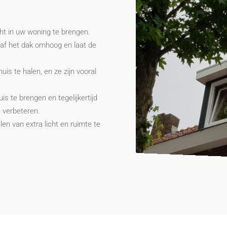
ht in uw woning te brengen.
af het dak omhoog en laat de
is te halen, en ze zijn vooral
s te brengen en tegelijkertijd
n verbeteren.
en van extra licht en ruimte te