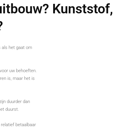
uitbouw? Kunststof,
?
 als het gaat om
t voor uw behoeften.
ren is, maar het is
zijn duurder dan
et duurst.
relatief betaalbaar