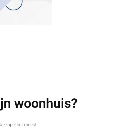
K
ijn woonhuis?
 dakkapel het meest