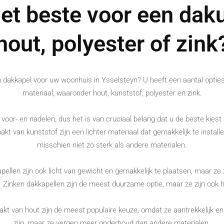
het beste voor een dak
hout, polyester of zink
 dakkapel voor uw woonhuis in Ysselsteyn? U heeft een aantal opties
materiaal, waaronder hout, kunststof, polyester en zink.
 voor- en nadelen, dus het is van cruciaal belang dat u de beste kies
t van kunststof zijn een lichter materiaal dat gemakkelijk te installe
misschien niet zo sterk als andere materialen.
pellen zijn ook licht van gewicht en gemakkelijk te plaatsen, maar ze 
. Zinken dakkapellen zijn de meest duurzame optie, maar ze zijn ook h
t van hout zijn de meest populaire keuze, omdat ze aantrekkelijk en 
zijn, maar ze vergen meer onderhoud dan andere materialen.