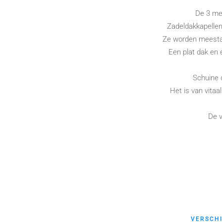
De 3 mee
Zadeldakkapellen
Ze worden meestal
Een plat dak en
Schuine 
Het is van vitaa
De v
VERSCHI