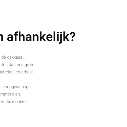
n afhankelijk?
n de dakkapel.
kosten dan een grote
teriaal en arbeid
van hoogwaardige
materialen.
ver deze opties.