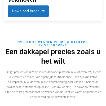
Download Brochure
SPECIFIEKE WENSEN VOOR UW DAKKAPEL
IN VELDHOVEN?
Een dakkapel precies zoals u
het wilt
U krijgt precies wat u zoekt in een dakkapel plaatsen in Veldhoven. Wij bieden
alle maten en stijlen, van eigentijds tot traditioneel. Ook zijn kunststof
dakkapellen in Veldhoven in alle kleuren verkrijgbaar. Dit kan u helpen de
dakkapel af te stemmen op de kleur van uw woning. De dakopbouw wordt
altijd op maat gemaakt naar de wensen van de klant, en wordt opgemeten en
geïnstalleerd op de gewenste locatie.