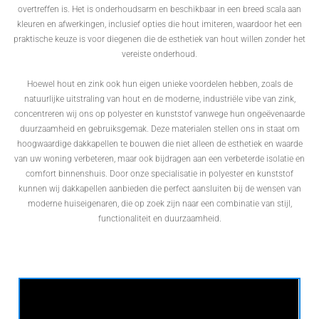
overtreffen is. Het is onderhoudsarm en beschikbaar in een breed scala aan
kleuren en afwerkingen, inclusief opties die hout imiteren, waardoor het een
praktische keuze is voor diegenen die de esthetiek van hout willen zonder het
vereiste onderhoud.
Hoewel hout en zink ook hun eigen unieke voordelen hebben, zoals de
natuurlijke uitstraling van hout en de moderne, industriële vibe van zink,
concentreren wij ons op polyester en kunststof vanwege hun ongeëvenaarde
duurzaamheid en gebruiksgemak. Deze materialen stellen ons in staat om
hoogwaardige dakkapellen te bouwen die niet alleen de esthetiek en waarde
van uw woning verbeteren, maar ook bijdragen aan een verbeterde isolatie en
comfort binnenshuis. Door onze specialisatie in polyester en kunststof
kunnen wij dakkapellen aanbieden die perfect aansluiten bij de wensen van
moderne huiseigenaren, die op zoek zijn naar een combinatie van stijl,
functionaliteit en duurzaamheid.