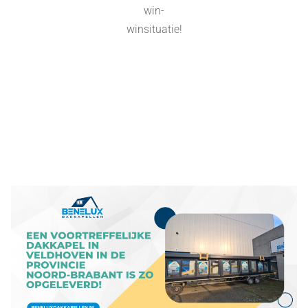
win-
winsituatie!