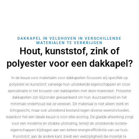
DAKKAPEL IN VELDHOVEN IN VERSCHILLENDE
MATERIALEN TE VERKRIJGEN
Hout, kunststof, zink of
polyester voor een dakkapel?
In de keuze voor materialen voor dakkapellen focussen wij specifiek op
polyester en kunststof, vanwege hun uitstekende eigenschappen en onze
specialisatie in het bouwen van dakkapellen met deze materialen. Polyester
dakkapellen zijn bijzonder gewaardeerd om hun duurzaamheid en het
minimale onderhoud dat ze vereisen. Dit materiaal is niet alleen sterk en
lichtgewicht, maar ook uitstekend bestand tegen diverse weersinvloeden,
waardoor het een ideale keuze is voor elke woning. De gladde afwerking zorgt
voor een moderne en strakke uitstraling, terwijl de uitstekende isolatie-
eigenschappen bijdragen aan een betere energie-efficiëntie van uw huis.
Kunststof, aan de andere kant, biedt een veelzijdigheid die moeilijk te