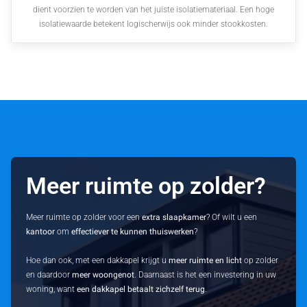
dient voorzien te worden van het juiste isolatiemateriaal. Een hoge
isolatiewaarde betekent logischerwijs ook minder stookkosten.
Meer ruimte op zolder?
Meer ruimte op zolder voor een
extra slaapkamer
? Of wilt u een
kantoor
om
effectiever te kunnen thuiswerken
?
Hoe dan ook, met een dakkapel krijgt u
meer ruimte en licht
op zolder
en daardoor
meer woongenot
. Daarnaast is het een investering in uw
woning, want
een dakkapel betaalt zichzelf terug
.