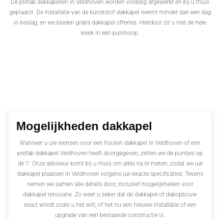
De prefab dakkapellen in Veldhoven worden volledig afgewerkt en bij u thuis
geplaatst. De installatie van de kunststof dakkapel neemt minder dan een dag
in beslag, en we bieden gratis dakkapel offertes. Hierdoor zit u niet de hele
week in een puinhoop.
Mogelijkheden dakkapel
Wanneer u uw wensen voor een houten dakkapel in Veldhoven of een
prefab dakkapel Veldhoven heeft doorgegeven, zetten we de puntjes op
de ’i’. Onze adviseur komt bij u thuis om alles na te meten, zodat we uw
dakkapel plaatsen in Veldhoven volgens uw exacte specificaties. Tevens
nemen we samen alle details door, inclusief mogelijkheden voor
dakkapel renovatie. Zo weet u zeker dat de dakkapel of dakopbouw
exact wordt zoals u het wilt, of het nu een nieuwe installatie of een
upgrade van een bestaande constructie is.