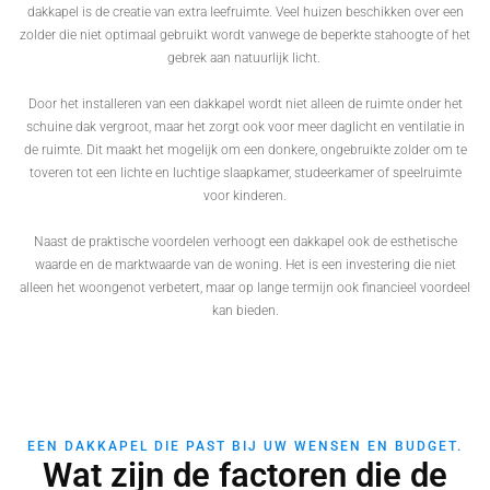
dakkapel is de creatie van extra leefruimte. Veel huizen beschikken over een
zolder die niet optimaal gebruikt wordt vanwege de beperkte stahoogte of het
gebrek aan natuurlijk licht.
Door het installeren van een dakkapel wordt niet alleen de ruimte onder het
schuine dak vergroot, maar het zorgt ook voor meer daglicht en ventilatie in
de ruimte. Dit maakt het mogelijk om een donkere, ongebruikte zolder om te
toveren tot een lichte en luchtige slaapkamer, studeerkamer of speelruimte
voor kinderen.
Naast de praktische voordelen verhoogt een dakkapel ook de esthetische
waarde en de marktwaarde van de woning. Het is een investering die niet
alleen het woongenot verbetert, maar op lange termijn ook financieel voordeel
kan bieden.
EEN DAKKAPEL DIE PAST BIJ UW WENSEN EN BUDGET.
Wat zijn de factoren die de