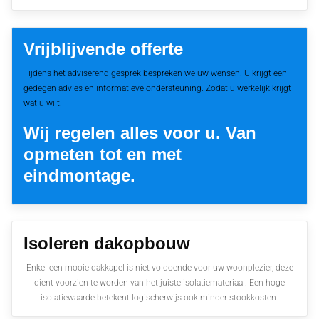
Vrijblijvende offerte
Tijdens het adviserend gesprek bespreken we uw wensen. U krijgt een
gedegen advies en informatieve ondersteuning. Zodat u werkelijk krijgt
wat u wilt.
Wij regelen alles voor u. Van
opmeten tot en met
eindmontage.
Isoleren dakopbouw
Enkel een mooie dakkapel is niet voldoende voor uw woonplezier, deze
dient voorzien te worden van het juiste isolatiemateriaal. Een hoge
isolatiewaarde betekent logischerwijs ook minder stookkosten.