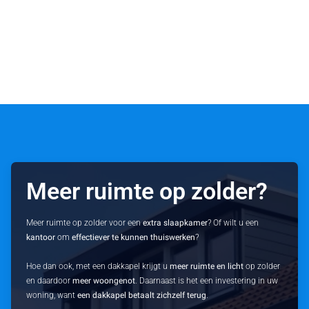
Meer ruimte op zolder?
Meer ruimte op zolder voor een
extra slaapkamer
? Of wilt u een
kantoor
om
effectiever te kunnen thuiswerken
?
Hoe dan ook, met een dakkapel krijgt u
meer ruimte en licht
op zolder
en daardoor
meer woongenot
. Daarnaast is het een investering in uw
woning, want
een dakkapel betaalt zichzelf terug
.