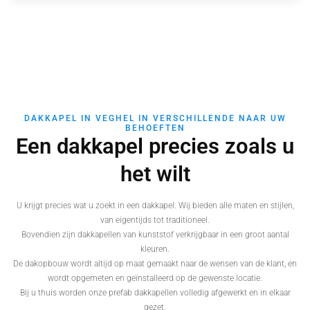
DAKKAPEL IN VEGHEL IN VERSCHILLENDE NAAR UW
BEHOEFTEN
Een dakkapel precies zoals u
het wilt
U krijgt precies wat u zoekt in een dakkapel. Wij bieden alle maten en stijlen,
van eigentijds tot traditioneel.
Bovendien zijn dakkapellen van kunststof verkrijgbaar in een groot aantal
kleuren.
De dakopbouw wordt altijd op maat gemaakt naar de wensen van de klant, en
wordt opgemeten en geïnstalleerd op de gewenste locatie.
Bij u thuis worden onze prefab dakkapellen volledig afgewerkt en in elkaar
gezet.