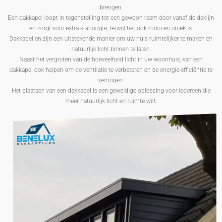
brengen.
Een dakkapel loopt in tegenstelling tot een gewoon raam door vanaf de daklijn
en zorgt voor extra stahoogte, terwijl het ook mooi en uniek is.
Dakkapellen zijn een uitstekende manier om uw huis ruimtelijker te maken en
natuurlijk licht binnen te laten.
Naast het vergroten van de hoeveelheid licht in uw woonhuis, kan een
dakkapel ook helpen om de ventilatie te verbeteren en de energie-efficiëntie te
verhogen.
Het plaatsen van een dakkapel is een geweldige oplossing voor iedereen die
meer natuurlijk licht en ruimte wilt.