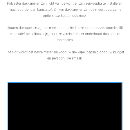
Polyester dakkapellen zijn licht van gewicht en zijn eenvoudig te installeren,
maar duurder dan kunststof. Zinken dakkapellen zijn de meest duurzame
optie, maar kosten ook meer.
Houten dakkapellen zijn de meest populaire keuze, omdat deze aantrekkelijk
en relatief betaalbaar zijn, maar ze vereisen meer onderhoud dan andere
materialen.
Tot slot wordt het beste materiaal voor uw dakkapel bepaald door uw budget
en persoonlijke smaak.