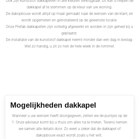
Ook zijn kunststof dakkapellen in alle kleuren verkrijgbaar. Dit kan u helpen de
dakkapel af te stemmen op de kleur van uw woning.
De dakopbouw wordt altijd op maat gemaakt naar de wensen van de klant, en
wordt opgemeten en geïnstalleerd op de gewenste locatie.
Onze Prefab dakkapellen zijn volledig afgewerkt en worden in zijn geheel bij u
geplaatst.
De installatie van de kunststof dakkapel neemt minder dan een dag in beslag.
Wel zo handig, u zit zo niet de hele week in de rommel.
Mogelijkheden dakkapel
Wanneer u uw wensen heeft doorgegeven, zetten we de puntjes op de
’i’. Onze adviseur komt bij u thuis om alles na te meten. Tevens nemen
we samen alle details door. Zo weet u zeker dat de dakkapel of
dakopbouw exact wordt zoals u het wilt.