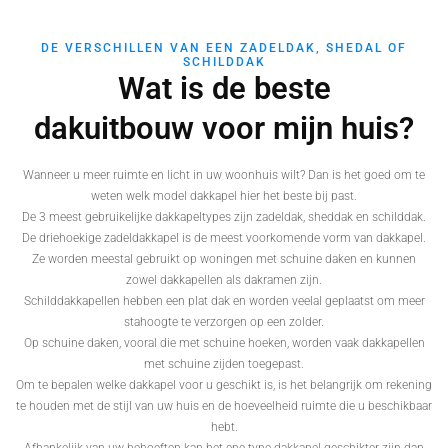
DE VERSCHILLEN VAN EEN ZADELDAK, SHEDAL OF
SCHILDDAK
Wat is de beste
dakuitbouw voor mijn huis?
Wanneer u meer ruimte en licht in uw woonhuis wilt? Dan is het goed om te
weten welk model dakkapel hier het beste bij past.
De 3 meest gebruikelijke dakkapeltypes zijn zadeldak, sheddak en schilddak.
De driehoekige zadeldakkapel is de meest voorkomende vorm van dakkapel.
Ze worden meestal gebruikt op woningen met schuine daken en kunnen
zowel dakkapellen als dakramen zijn.
Schilddakkapellen hebben een plat dak en worden veelal geplaatst om meer
stahoogte te verzorgen op een zolder.
Op schuine daken, vooral die met schuine hoeken, worden vaak dakkapellen
met schuine zijden toegepast.
Om te bepalen welke dakkapel voor u geschikt is, is het belangrijk om rekening
te houden met de stijl van uw huis en de hoeveelheid ruimte die u beschikbaar
hebt.
Afhankelijk van uw behoeften kan het ene type dakkapel geschikter zijn dan