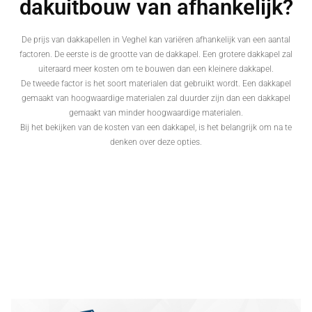
dakuitbouw van afhankelijk?
De prijs van dakkapellen in Veghel kan variëren afhankelijk van een aantal
factoren. De eerste is de grootte van de dakkapel. Een grotere dakkapel zal
uiteraard meer kosten om te bouwen dan een kleinere dakkapel.
De tweede factor is het soort materialen dat gebruikt wordt. Een dakkapel
gemaakt van hoogwaardige materialen zal duurder zijn dan een dakkapel
gemaakt van minder hoogwaardige materialen.
Bij het bekijken van de kosten van een dakkapel, is het belangrijk om na te
denken over deze opties.