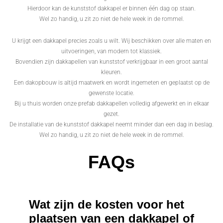
Hierdoor kan de kunststof dakkapel er binnen één dag op staan.
Wel zo handig, u zit zo niet de hele week in de rommel.
U krijgt een dakkapel precies zoals u wilt. Wij beschikken over alle maten en
uitvoeringen, van modern tot klassiek.
Bovendien zijn dakkapellen van kunststof verkrijgbaar in een groot aantal
kleuren.
Een dakopbouw is altijd maatwerk en wordt ingemeten en geplaatst op de
gewenste locatie.
Bij u thuis worden onze prefab dakkapellen volledig afgewerkt en in elkaar
gezet.
De installatie van de kunststof dakkapel neemt minder dan een dag in beslag.
Wel zo handig, u zit zo niet de hele week in de rommel.
FAQs
Wat zijn de kosten voor het
plaatsen van een dakkapel of