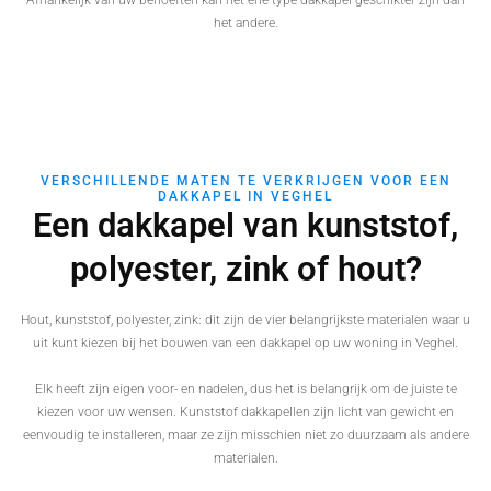
het andere.
VERSCHILLENDE MATEN TE VERKRIJGEN VOOR EEN
DAKKAPEL IN VEGHEL
Een dakkapel van kunststof,
polyester, zink of hout?
Hout, kunststof, polyester, zink: dit zijn de vier belangrijkste materialen waar u
uit kunt kiezen bij het bouwen van een dakkapel op uw woning in Veghel.
Elk heeft zijn eigen voor- en nadelen, dus het is belangrijk om de juiste te
kiezen voor uw wensen. Kunststof dakkapellen zijn licht van gewicht en
eenvoudig te installeren, maar ze zijn misschien niet zo duurzaam als andere
materialen.