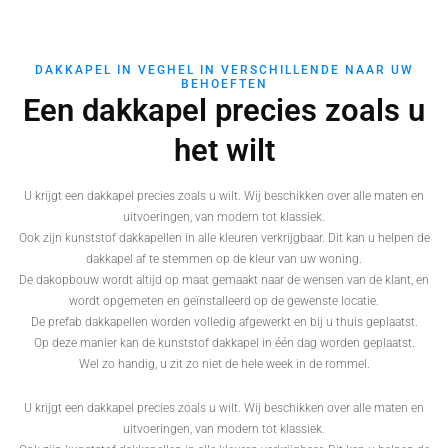
DAKKAPEL IN VEGHEL IN VERSCHILLENDE NAAR UW
BEHOEFTEN
Een dakkapel precies zoals u
het wilt
U krijgt een dakkapel precies zoals u wilt. Wij beschikken over alle maten en
uitvoeringen, van modern tot klassiek.
Ook zijn kunststof dakkapellen in alle kleuren verkrijgbaar. Dit kan u helpen de
dakkapel af te stemmen op de kleur van uw woning.
De dakopbouw wordt altijd op maat gemaakt naar de wensen van de klant, en
wordt opgemeten en geïnstalleerd op de gewenste locatie.
De prefab dakkapellen worden volledig afgewerkt en bij u thuis geplaatst.
Op deze manier kan de kunststof dakkapel in één dag worden geplaatst.
Wel zo handig, u zit zo niet de hele week in de rommel.
U krijgt een dakkapel precies zoals u wilt. Wij beschikken over alle maten en
uitvoeringen, van modern tot klassiek.