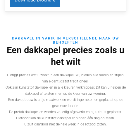
DAKKAPEL IN VARIK IN VERSCHILLENDE NAAR UW
BEHOEFTEN
Een dakkapel precies zoals u
het wilt
U krijgt precies wat u zoekt in een dakkapel. Wij bieden alle maten en stijlen,
van eigentijds tot traditioneel.
Ook zijn kunststof dakkapellen in alle kleuren verkrijgbaar. Dit kan u helpen de
dakkapel af te stemmen op de kleur van uw woning.
Een dakopbouw is altijd maatwerk en wordt ingemeten en geplaatst op de
gewenste locatie.
De prefab dakkapellen worden volledig afgewerkt en bij u thuis geplaatst.
Hierdoor kan de kunststof dakkapel er binnen één dag op staan.
U zult daardoor niet de hele week in de rotzooi zitten.