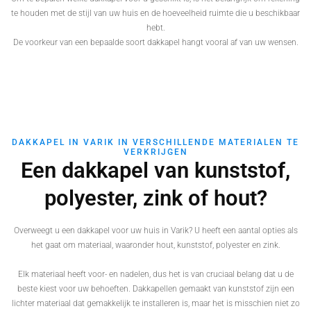
te houden met de stijl van uw huis en de hoeveelheid ruimte die u beschikbaar
hebt.
De voorkeur van een bepaalde soort dakkapel hangt vooral af van uw wensen.
DAKKAPEL IN VARIK IN VERSCHILLENDE MATERIALEN TE
VERKRIJGEN
Een dakkapel van kunststof,
polyester, zink of hout?
Overweegt u een dakkapel voor uw huis in Varik? U heeft een aantal opties als
het gaat om materiaal, waaronder hout, kunststof, polyester en zink.
Elk materiaal heeft voor- en nadelen, dus het is van cruciaal belang dat u de
beste kiest voor uw behoeften. Dakkapellen gemaakt van kunststof zijn een
lichter materiaal dat gemakkelijk te installeren is, maar het is misschien niet zo