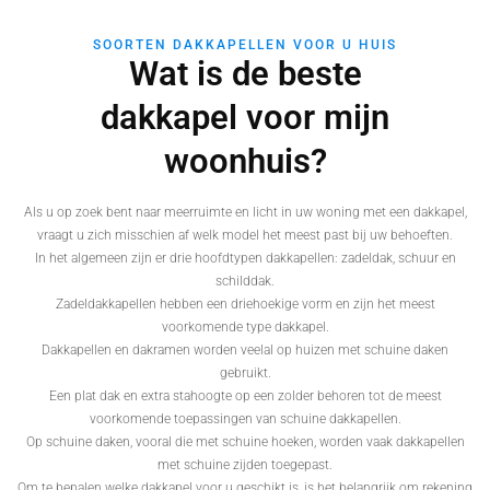
SOORTEN DAKKAPELLEN VOOR U HUIS
Wat is de beste
dakkapel voor mijn
woonhuis?
Als u op zoek bent naar meerruimte en licht in uw woning met een dakkapel,
vraagt u zich misschien af welk model het meest past bij uw behoeften.
In het algemeen zijn er drie hoofdtypen dakkapellen: zadeldak, schuur en
schilddak.
Zadeldakkapellen hebben een driehoekige vorm en zijn het meest
voorkomende type dakkapel.
Dakkapellen en dakramen worden veelal op huizen met schuine daken
gebruikt.
Een plat dak en extra stahoogte op een zolder behoren tot de meest
voorkomende toepassingen van schuine dakkapellen.
Op schuine daken, vooral die met schuine hoeken, worden vaak dakkapellen
met schuine zijden toegepast.
Om te bepalen welke dakkapel voor u geschikt is, is het belangrijk om rekening