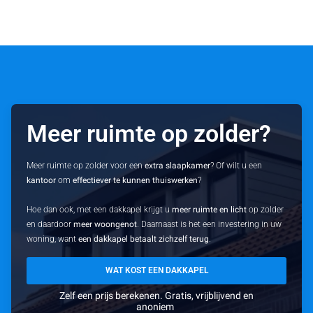
Meer ruimte op zolder?
Meer ruimte op zolder voor een
extra slaapkamer
? Of wilt u een
kantoor
om
effectiever te kunnen thuiswerken
?
Hoe dan ook, met een dakkapel krijgt u
meer ruimte en licht
op zolder
en daardoor
meer woongenot
. Daarnaast is het een investering in uw
woning, want
een dakkapel betaalt zichzelf terug
.
WAT KOST EEN DAKKAPEL
Zelf een prijs berekenen. Gratis, vrijblijvend en
anoniem