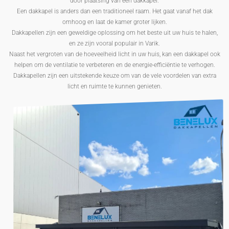
door plaatsing van een dakkapel.
Een dakkapel is anders dan een traditioneel raam. Het gaat vanaf het dak
omhoog en laat de kamer groter lijken.
Dakkapellen zijn een geweldige oplossing om het beste uit uw huis te halen,
en ze zijn vooral populair in Varik.
Naast het vergroten van de hoeveelheid licht in uw huis, kan een dakkapel ook
helpen om de ventilatie te verbeteren en de energie-efficiëntie te verhogen.
Dakkapellen zijn een uitstekende keuze om van de vele voordelen van extra
licht en ruimte te kunnen genieten.