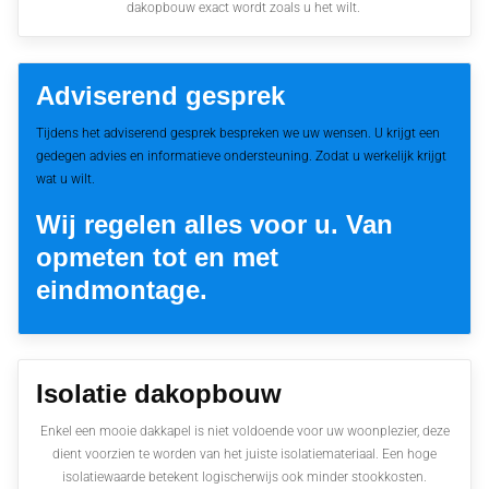
dakopbouw exact wordt zoals u het wilt.
Adviserend gesprek
Tijdens het adviserend gesprek bespreken we uw wensen. U krijgt een
gedegen advies en informatieve ondersteuning. Zodat u werkelijk krijgt
wat u wilt.
Wij regelen alles voor u. Van
opmeten tot en met
eindmontage.
Isolatie dakopbouw
Enkel een mooie dakkapel is niet voldoende voor uw woonplezier, deze
dient voorzien te worden van het juiste isolatiemateriaal. Een hoge
isolatiewaarde betekent logischerwijs ook minder stookkosten.