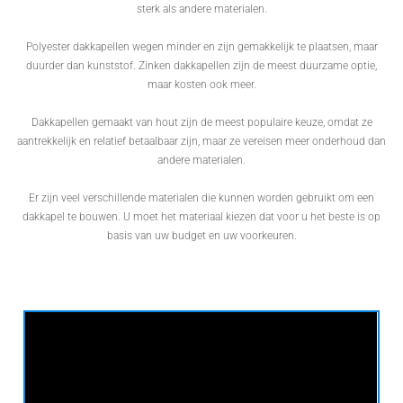
sterk als andere materialen.
Polyester dakkapellen wegen minder en zijn gemakkelijk te plaatsen, maar
duurder dan kunststof. Zinken dakkapellen zijn de meest duurzame optie,
maar kosten ook meer.
Dakkapellen gemaakt van hout zijn de meest populaire keuze, omdat ze
aantrekkelijk en relatief betaalbaar zijn, maar ze vereisen meer onderhoud dan
andere materialen.
Er zijn veel verschillende materialen die kunnen worden gebruikt om een
dakkapel te bouwen. U moet het materiaal kiezen dat voor u het beste is op
basis van uw budget en uw voorkeuren.