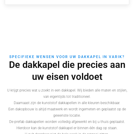
SPECIFIEKE WENSEN VOOR UW DAKKAPEL IN VARIK?
De dakkapel die precies aan
uw eisen voldoet
U krijgt precies wat u zoekt in een dakkapel. Wij bieden alle maten en stijlen,
van eigentijds tot traditioneel.
Daarnaast zijn de kunststof dakkapellen in alle kleuren beschikbaar.
Een dakopbouw is altijd maatwerk en wordt ingemeten en geplaatst op de
gewenste locatie.
De prefab dakkapellen worden volledig afgewerkt en bij u thuis geplaatst.
Hierdoor kan de kunststof dakkapel er binnen één dag op staan.