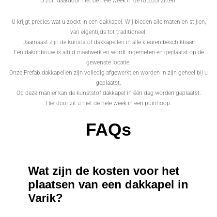
U zult daardoor niet de hele week in de rotzooi zitten.
U krijgt precies wat u zoekt in een dakkapel. Wij bieden alle maten en stijlen,
van eigentijds tot traditioneel.
Daarnaast zijn de kunststof dakkapellen in alle kleuren beschikbaar.
Een dakopbouw is altijd maatwerk en wordt ingemeten en geplaatst op de
gewenste locatie.
Onze Prefab dakkapellen zijn volledig afgewerkt en worden in zijn geheel bij u
geplaatst.
Op deze manier kan de kunststof dakkapel in één dag worden geplaatst.
Hierdoor zit u niet de hele week in een puinhoop.
FAQs
Wat zijn de kosten voor het
plaatsen van een dakkapel in
Varik?