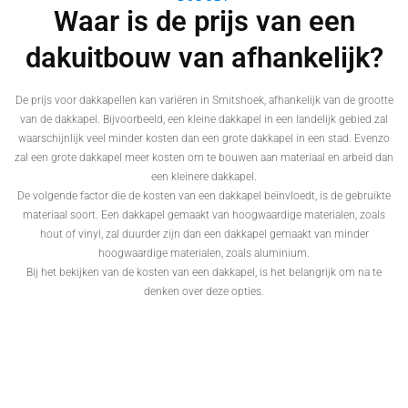
Waar is de prijs van een
dakuitbouw van afhankelijk?
De prijs voor dakkapellen kan variëren in Smitshoek, afhankelijk van de grootte
van de dakkapel. Bijvoorbeeld, een kleine dakkapel in een landelijk gebied zal
waarschijnlijk veel minder kosten dan een grote dakkapel in een stad. Evenzo
zal een grote dakkapel meer kosten om te bouwen aan materiaal en arbeid dan
een kleinere dakkapel.
De volgende factor die de kosten van een dakkapel beïnvloedt, is de gebruikte
materiaal soort. Een dakkapel gemaakt van hoogwaardige materialen, zoals
hout of vinyl, zal duurder zijn dan een dakkapel gemaakt van minder
hoogwaardige materialen, zoals aluminium.
Bij het bekijken van de kosten van een dakkapel, is het belangrijk om na te
denken over deze opties.