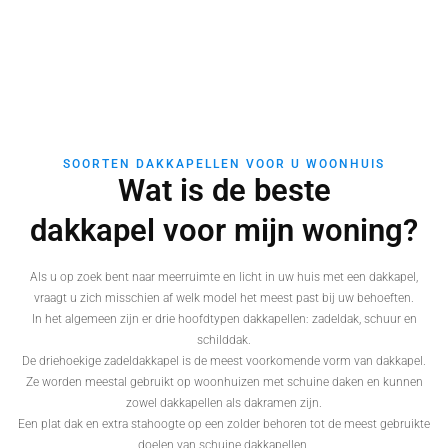
SOORTEN DAKKAPELLEN VOOR U WOONHUIS
Wat is de beste
dakkapel voor mijn woning?
Als u op zoek bent naar meerruimte en licht in uw huis met een dakkapel,
vraagt u zich misschien af welk model het meest past bij uw behoeften.
In het algemeen zijn er drie hoofdtypen dakkapellen: zadeldak, schuur en
schilddak.
De driehoekige zadeldakkapel is de meest voorkomende vorm van dakkapel.
Ze worden meestal gebruikt op woonhuizen met schuine daken en kunnen
zowel dakkapellen als dakramen zijn.
Een plat dak en extra stahoogte op een zolder behoren tot de meest gebruikte
doelen van schuine dakkapellen.