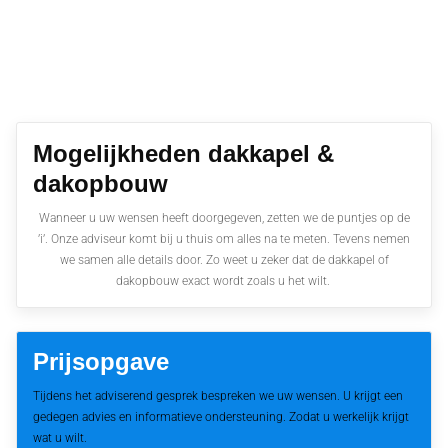
Mogelijkheden dakkapel &
dakopbouw
Wanneer u uw wensen heeft doorgegeven, zetten we de puntjes op de
’i’. Onze adviseur komt bij u thuis om alles na te meten. Tevens nemen
we samen alle details door. Zo weet u zeker dat de dakkapel of
dakopbouw exact wordt zoals u het wilt.
Prijsopgave
Tijdens het adviserend gesprek bespreken we uw wensen. U krijgt een
gedegen advies en informatieve ondersteuning. Zodat u werkelijk krijgt
wat u wilt.