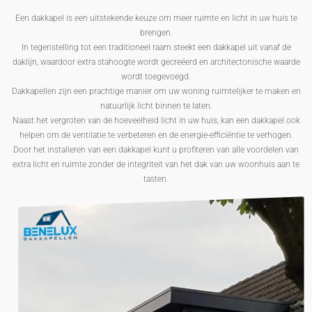
Een dakkapel is een uitstekende keuze om meer ruimte en licht in uw huis te
brengen.
In tegenstelling tot een traditioneel raam steekt een dakkapel uit vanaf de
daklijn, waardoor extra stahoogte wordt gecreëerd en architectonische waarde
wordt toegevoegd.
Dakkapellen zijn een prachtige manier om uw woning ruimtelijker te maken en
natuurlijk licht binnen te laten.
Naast het vergroten van de hoeveelheid licht in uw huis, kan een dakkapel ook
helpen om de ventilatie te verbeteren en de energie-efficiëntie te verhogen.
Door het installeren van een dakkapel kunt u profiteren van alle voordelen van
extra licht en ruimte zonder de integriteit van het dak van uw woonhuis aan te
tasten.