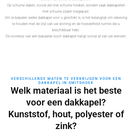
Op schuine daken, vooral die met schuine hoeken, worden vaak dakkapellen
met schuine zijden toegepast.
Om te bepalen welke dakkapel voor u geschikt is, is het belangrijk om rekening
te houden met de stijl van uw woning en de hoeveelheid ruimte die u
beschikbaar hebt.
De voorkeur van een bepaalde soort dakkapel hangt vooral af van uw wensen.
VERSCHILLENDE MATEN TE VERKRIJGEN VOOR EEN
DAKKAPEL IN SMITSHOEK
Welk materiaal is het beste
voor een dakkapel?
Kunststof, hout, polyester of
zink?