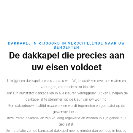
DAKKAPEL IN RIJSOORD IN VERSCHILLENDE NAAR UW
BEHOEFTEN
De dakkapel die precies aan
uw eisen voldoet
U krijgt een dakkapel precies zoals u wilt. Wij beschikken over alle maten en
uitvoeringen, van modern tot klassiek.
Ook zijn kunststof dakkapellen in alle kleuren verkrijgbaar. Dit kan u helpen de
dakkapel af te stemmen op de kleur van uw woning.
Een dakopbouw is altijd maatwerk en wordt ingemeten en geplaatst op de
gewenste locatie.
Onze Prefab dakkapellen zijn volledig afgewerkt en worden in zijn geheel bij u
geplaatst.
De installatie van de kunststof dakkapel neemt minder dan een dag in beslag.