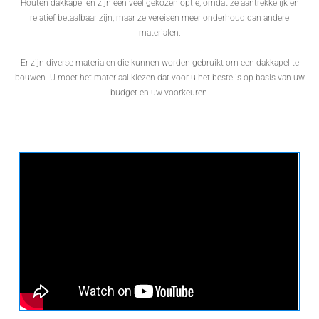
Houten dakkapellen zijn een veel gekozen optie, omdat ze aantrekkelijk en
relatief betaalbaar zijn, maar ze vereisen meer onderhoud dan andere
materialen.
Er zijn diverse materialen die kunnen worden gebruikt om een dakkapel te
bouwen. U moet het materiaal kiezen dat voor u het beste is op basis van uw
budget en uw voorkeuren.