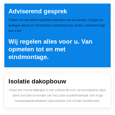
Adviserend gesprek
Tijdens het adviserend gesprek bespreken we uw wensen. U krijgt een
gedegen advies en informatieve ondersteuning. Zodat u werkelijk krijgt
wat u wilt.
Wij regelen alles voor u. Van
opmeten tot en met
eindmontage.
Isolatie dakopbouw
Enkel een mooie dakkapel is niet voldoende voor uw woonplezier, deze
dient voorzien te worden van het juiste isolatiemateriaal. Een hoge
isolatiewaarde betekent logischerwijs ook minder stookkosten.