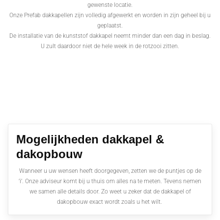
gewenste locatie.
Onze Prefab dakkapellen zijn volledig afgewerkt en worden in zijn geheel bij u
geplaatst.
De installatie van de kunststof dakkapel neemt minder dan een dag in beslag.
U zult daardoor niet de hele week in de rotzooi zitten.
Mogelijkheden dakkapel &
dakopbouw
Wanneer u uw wensen heeft doorgegeven, zetten we de puntjes op de
’i’. Onze adviseur komt bij u thuis om alles na te meten. Tevens nemen
we samen alle details door. Zo weet u zeker dat de dakkapel of
dakopbouw exact wordt zoals u het wilt.