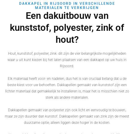
DAKKAPEL IN RIJSOORD IN VERSCHILLENDE
MATERIALEN TE VERKRIJGEN
Een dakuitbouw van
kunststof, polyester, zink of
hout?
Hout, kunststof, polyester, zink: dit zijn de vier belangrijkste mogelijkheden
waar u uit kunt kiezen bij het laten plaatsen van een dakkapel op uw huis in
Rijsoord.
Elk materiaal heeft voor- en nadelen, dus het is van cruciaal belang dat u de
beste kiest voor uw behoeften. Dakkapellen gemaakt van kunststof zijn een
lichter materiaal dat gemakkelijk te installeren is, maar het is misschien niet zo
sterk als andere materialen.
Dakkapellen gemaakt van polyester zijn ook licht en eenvoudig te bouwen,
maar ze zijn duurder dan kunstof. Dakkapellen gemaakt van zink zijn de meest
duurzame optie, alleen liggen deze hoger in de kosten.