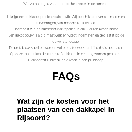
Wel zo handig, u zit zo niet de hele week in de rommel.
U krijgt een dakkapel precies zoals u wilt. Wij beschikken over alle maten en
uitvoeringen, van modern tot klassiek.
Daarnaast zijn de kunststof dakkapellen in alle kleuren beschikbaar.
Een dakopbouw is altijd maatwerk en wordt ingemeten en geplaatst op de
gewenste locatie.
De prefab dakkapellen worden volledig afgewerkt en bij u thuis geplaatst.
Op deze manier kan de kunststof dakkapel in één dag worden geplaatst.
Hierdoor zit u niet de hele week in een puinhoop.
FAQs
Wat zijn de kosten voor het
plaatsen van een dakkapel in
Rijsoord?