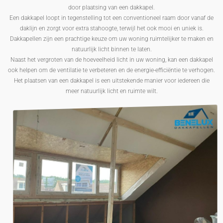
door plaatsing van een dakkapel.
Een dakkapel loopt in tegenstelling tot een conventioneel raam door vanaf de
daklijn en zorgt voor extra stahoogte, terwijl het ook mooi en uniek is.
Dakkapellen zijn een prachtige keuze om uw woning ruimtelijker te maken en
natuurlijk licht binnen te laten.
Naast het vergroten van de hoeveelheid licht in uw woning, kan een dakkapel
ook helpen om de ventilatie te verbeteren en de energie-efficiëntie te verhogen.
Het plaatsen van een dakkapel is een uitstekende manier voor iedereen die
meer natuurlijk licht en ruimte wilt.