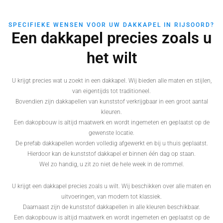
SPECIFIEKE WENSEN VOOR UW DAKKAPEL IN RIJSOORD?
Een dakkapel precies zoals u
het wilt
U krijgt precies wat u zoekt in een dakkapel. Wij bieden alle maten en stijlen,
van eigentijds tot traditioneel.
Bovendien zijn dakkapellen van kunststof verkrijgbaar in een groot aantal
kleuren.
Een dakopbouw is altijd maatwerk en wordt ingemeten en geplaatst op de
gewenste locatie.
De prefab dakkapellen worden volledig afgewerkt en bij u thuis geplaatst.
Hierdoor kan de kunststof dakkapel er binnen één dag op staan.
Wel zo handig, u zit zo niet de hele week in de rommel.
U krijgt een dakkapel precies zoals u wilt. Wij beschikken over alle maten en
uitvoeringen, van modern tot klassiek.
Daarnaast zijn de kunststof dakkapellen in alle kleuren beschikbaar.
Een dakopbouw is altijd maatwerk en wordt ingemeten en geplaatst op de