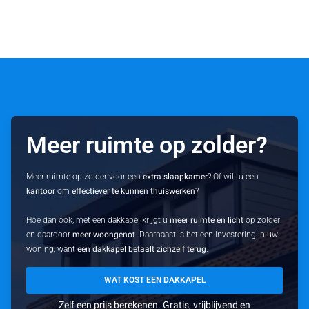
Meer ruimte op zolder?
Meer ruimte op zolder voor een
extra slaapkamer
? Of wilt u een
kantoor
om
effectiever te kunnen thuiswerken
?
Hoe dan ook, met een dakkapel krijgt u
meer ruimte en licht
op zolder
en daardoor
meer woongenot
. Daarnaast is het een investering in uw
woning, want
een dakkapel betaalt zichzelf terug
.
WAT KOST EEN DAKKAPEL
Zelf een prijs berekenen. Gratis, vrijblijvend en