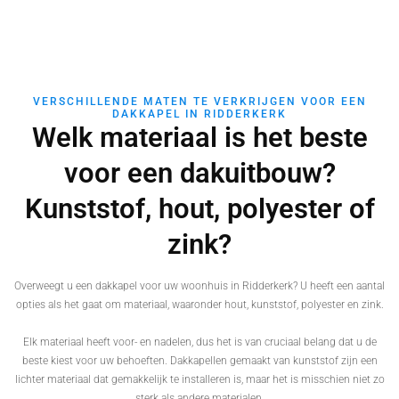
VERSCHILLENDE MATEN TE VERKRIJGEN VOOR EEN
DAKKAPEL IN RIDDERKERK
Welk materiaal is het beste
voor een dakuitbouw?
Kunststof, hout, polyester of
zink?
Overweegt u een dakkapel voor uw woonhuis in Ridderkerk? U heeft een aantal
opties als het gaat om materiaal, waaronder hout, kunststof, polyester en zink.
Elk materiaal heeft voor- en nadelen, dus het is van cruciaal belang dat u de
beste kiest voor uw behoeften. Dakkapellen gemaakt van kunststof zijn een
lichter materiaal dat gemakkelijk te installeren is, maar het is misschien niet zo
sterk als andere materialen.