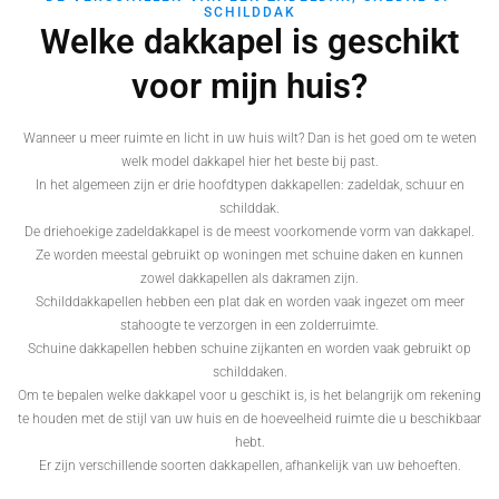
SCHILDDAK
Welke dakkapel is geschikt
voor mijn huis?
Wanneer u meer ruimte en licht in uw huis wilt? Dan is het goed om te weten
welk model dakkapel hier het beste bij past.
In het algemeen zijn er drie hoofdtypen dakkapellen: zadeldak, schuur en
schilddak.
De driehoekige zadeldakkapel is de meest voorkomende vorm van dakkapel.
Ze worden meestal gebruikt op woningen met schuine daken en kunnen
zowel dakkapellen als dakramen zijn.
Schilddakkapellen hebben een plat dak en worden vaak ingezet om meer
stahoogte te verzorgen in een zolderruimte.
Schuine dakkapellen hebben schuine zijkanten en worden vaak gebruikt op
schilddaken.
Om te bepalen welke dakkapel voor u geschikt is, is het belangrijk om rekening
te houden met de stijl van uw huis en de hoeveelheid ruimte die u beschikbaar
hebt.
Er zijn verschillende soorten dakkapellen, afhankelijk van uw behoeften.