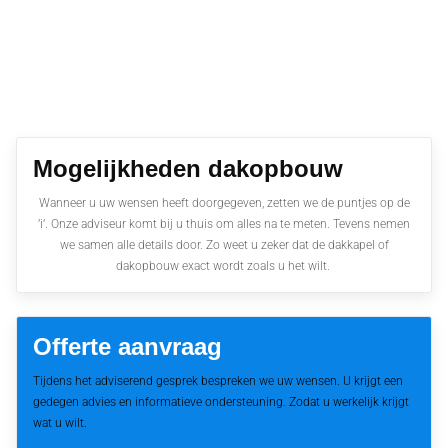
Mogelijkheden dakopbouw
Wanneer u uw wensen heeft doorgegeven, zetten we de puntjes op de
’i’. Onze adviseur komt bij u thuis om alles na te meten. Tevens nemen
we samen alle details door. Zo weet u zeker dat de dakkapel of
dakopbouw exact wordt zoals u het wilt.
Offerte aanvraag
Tijdens het adviserend gesprek bespreken we uw wensen. U krijgt een
gedegen advies en informatieve ondersteuning. Zodat u werkelijk krijgt
wat u wilt.