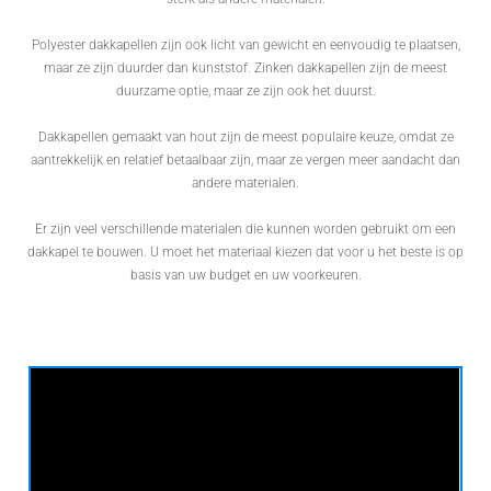
Polyester dakkapellen zijn ook licht van gewicht en eenvoudig te plaatsen,
maar ze zijn duurder dan kunststof. Zinken dakkapellen zijn de meest
duurzame optie, maar ze zijn ook het duurst.
Dakkapellen gemaakt van hout zijn de meest populaire keuze, omdat ze
aantrekkelijk en relatief betaalbaar zijn, maar ze vergen meer aandacht dan
andere materialen.
Er zijn veel verschillende materialen die kunnen worden gebruikt om een
dakkapel te bouwen. U moet het materiaal kiezen dat voor u het beste is op
basis van uw budget en uw voorkeuren.