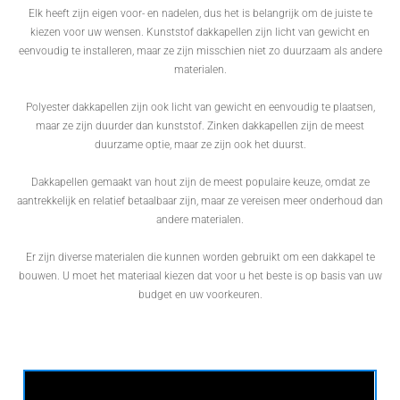
Elk heeft zijn eigen voor- en nadelen, dus het is belangrijk om de juiste te
kiezen voor uw wensen. Kunststof dakkapellen zijn licht van gewicht en
eenvoudig te installeren, maar ze zijn misschien niet zo duurzaam als andere
materialen.
Polyester dakkapellen zijn ook licht van gewicht en eenvoudig te plaatsen,
maar ze zijn duurder dan kunststof. Zinken dakkapellen zijn de meest
duurzame optie, maar ze zijn ook het duurst.
Dakkapellen gemaakt van hout zijn de meest populaire keuze, omdat ze
aantrekkelijk en relatief betaalbaar zijn, maar ze vereisen meer onderhoud dan
andere materialen.
Er zijn diverse materialen die kunnen worden gebruikt om een dakkapel te
bouwen. U moet het materiaal kiezen dat voor u het beste is op basis van uw
budget en uw voorkeuren.