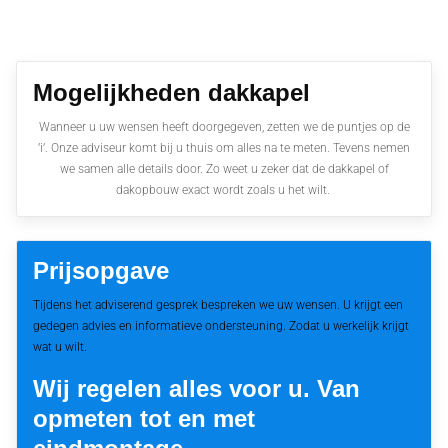
Mogelijkheden dakkapel
Wanneer u uw wensen heeft doorgegeven, zetten we de puntjes op de
’i’. Onze adviseur komt bij u thuis om alles na te meten. Tevens nemen
we samen alle details door. Zo weet u zeker dat de dakkapel of
dakopbouw exact wordt zoals u het wilt.
Prijsopgave
Tijdens het adviserend gesprek bespreken we uw wensen. U krijgt een
gedegen advies en informatieve ondersteuning. Zodat u werkelijk krijgt
wat u wilt.
Wij regelen alles voor u. Van
opmeten tot en met