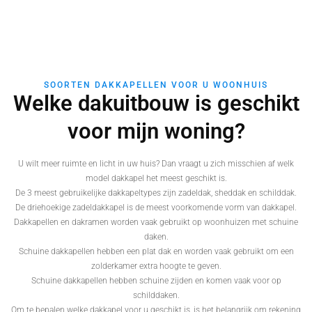
SOORTEN DAKKAPELLEN VOOR U WOONHUIS
Welke dakuitbouw is geschikt
voor mijn woning?
U wilt meer ruimte en licht in uw huis? Dan vraagt u zich misschien af welk
model dakkapel het meest geschikt is.
De 3 meest gebruikelijke dakkapeltypes zijn zadeldak, sheddak en schilddak.
De driehoekige zadeldakkapel is de meest voorkomende vorm van dakkapel.
Dakkapellen en dakramen worden vaak gebruikt op woonhuizen met schuine
daken.
Schuine dakkapellen hebben een plat dak en worden vaak gebruikt om een
zolderkamer extra hoogte te geven.
Schuine dakkapellen hebben schuine zijden en komen vaak voor op
schilddaken.
Om te bepalen welke dakkapel voor u geschikt is, is het belangrijk om rekening