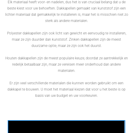
Elk materiaal heeft voor- en nadelen, dus het is van cruciaal belang dat u de
beste kiest voor uw behoeften. Dakkapellen gemaakt van kunststof zijn een
lichter materiaal dat gemakkelijk te installeren is, maar het is misschien niet zo
sterk als andere materialen.
Polyester dakkapellen zijn ook licht van gewicht en eenvoudig te installeren,
maar ze zijn duurder dan kunststof. Zinken dakkapellen zijn de meest
duurzame optie, maar ze zijn ook het duurst.
Houten dakkapellen zijn de meest populaire keuze, doordat ze aantrekkelijk en
redelijk betaalbaar zijn, maar ze vereisen meer onderhoud dan andere
materialen.
Er zijn veel verschillende materialen die kunnen worden gebruikt om een
dakkapel te bouwen. U moet het materiaal kiezen dat voor u het beste is op
basis van uw budget en uw voorkeuren.