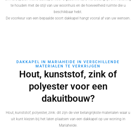
te houden met de stijl van uw woonhuis en de hoeveelheid ruimte die u
beschikbaar hebt.
De voorkeur van een bepaalde soort dakkapel hangt vooral af van uw wensen.
DAKKAPEL IN MARIAHEIDE IN VERSCHILLENDE
MATERIALEN TE VERKRIJGEN
Hout, kunststof, zink of
polyester voor een
dakuitbouw?
Hout, kunststof, polyester, zink: dit zijn de vier belangrijkste materialen waar u
uit kunt kiezen bij het laten plaatsen van een dakkapel op uw woning in
Mariaheide.