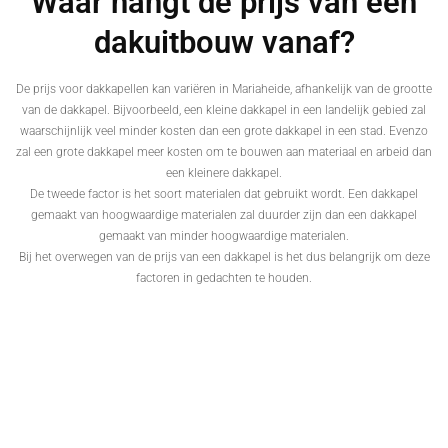
Waar hangt de prijs van een
dakuitbouw vanaf?
De prijs voor dakkapellen kan variëren in Mariaheide, afhankelijk van de grootte
van de dakkapel. Bijvoorbeeld, een kleine dakkapel in een landelijk gebied zal
waarschijnlijk veel minder kosten dan een grote dakkapel in een stad. Evenzo
zal een grote dakkapel meer kosten om te bouwen aan materiaal en arbeid dan
een kleinere dakkapel.
De tweede factor is het soort materialen dat gebruikt wordt. Een dakkapel
gemaakt van hoogwaardige materialen zal duurder zijn dan een dakkapel
gemaakt van minder hoogwaardige materialen.
Bij het overwegen van de prijs van een dakkapel is het dus belangrijk om deze
factoren in gedachten te houden.