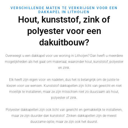
VERSCHILLENDE MATEN TE VERKRIJGEN VOOR EEN
DAKKAPEL IN LITHOIJEN
Hout, kunststof, zink of
polyester voor een
dakuitbouw?
Overweegt u een dakkapel voor uw woning in Lithoijen? Dan heeft u meerdere
mogelijkheden als het gaat om materiaal, waaronder hout, kunststof, polyester
en zink.
Elk heeft zijn eigen voor- en nadelen, dus het is belangrijk om de juiste te
kiezen voor uw wensen. Kunststof dakkapellen zijn licht van gewicht en niet
moeilijk te installeren, maar ze zijn misschien niet zo duurzaam als hout,
polyester of zink.
Polyester dakkapellen zijn ook licht van gewicht en gemakkelijk te installeren,
maar ze zijn duurder dan kunststof. Zinken dakkapellen zijn de meest
duurzame optie, maar ze zijn ook het duurst.