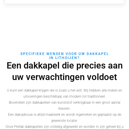
SPECIFIEKE WENSEN VOOR UW DAKKAPEL
IN LITHOIJEN?
Een dakkapel die precies aan
uw verwachtingen voldoet
U kunt een dakkapel krijgen die is zoals u het wilt. Wij hebben alle maten en
uitvoeringen beschikbaar, van modern tot traditioneel.
Bovendien zijn dakkapellen van kunststof verkrijgbaar in een groot aantal
kleuren.
Een dakopbouw is altijd maatwerk en wordt ingemeten en geplaatst op de
gewenste locatie.
Onze Prefab dakkapellen zijn volledig afgewerkt en worden in zijn geheel bij u