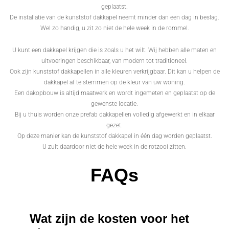
geplaatst.
De installatie van de kunststof dakkapel neemt minder dan een dag in beslag.
Wel zo handig, u zit zo niet de hele week in de rommel.
U kunt een dakkapel krijgen die is zoals u het wilt. Wij hebben alle maten en
uitvoeringen beschikbaar, van modern tot traditioneel.
Ook zijn kunststof dakkapellen in alle kleuren verkrijgbaar. Dit kan u helpen de
dakkapel af te stemmen op de kleur van uw woning.
Een dakopbouw is altijd maatwerk en wordt ingemeten en geplaatst op de
gewenste locatie.
Bij u thuis worden onze prefab dakkapellen volledig afgewerkt en in elkaar
gezet.
Op deze manier kan de kunststof dakkapel in één dag worden geplaatst.
U zult daardoor niet de hele week in de rotzooi zitten.
FAQs
Wat zijn de kosten voor het