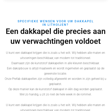
SPECIFIEKE WENSEN VOOR UW DAKKAPEL
IN LITHOIJEN?
Een dakkapel die precies aan
uw verwachtingen voldoet
U kunt een dakkapel krijgen die is zoals u het wilt. Wij hebben alle maten en
uitvoeringen beschikbaar, van modern tot traditioneel.
Daarnaast zijn de kunststof dakkapellen in alle kleuren beschikbaar.
Een dakopbouw is altijd maatwerk en wordt ingemeten en geplaatst op de
gewenste locatie.
Onze Prefab dakkapellen zijn volledig afgewerkt en worden in zijn geheel bij u
geplaatst.
Op deze manier kan de kunststof dakkapel in één dag worden geplaatst.
Wel zo handig, u zit zo niet de hele week in de rommel.
U kunt een dakkapel krijgen die is zoals u het wilt. Wij hebben alle maten en
uitvoeringen beschikbaar, van modern tot traditioneel.