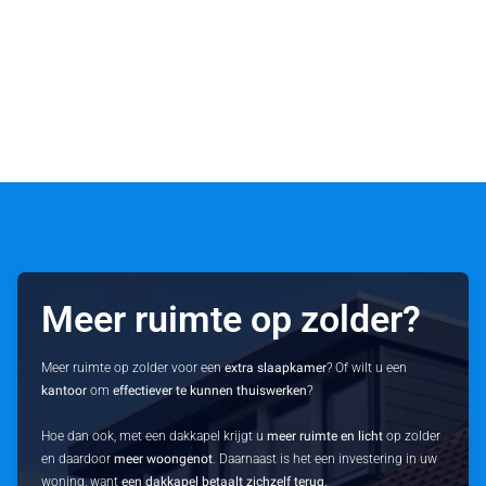
Meer ruimte op zolder?
Meer ruimte op zolder voor een
extra slaapkamer
? Of wilt u een
kantoor
om
effectiever te kunnen thuiswerken
?
Hoe dan ook, met een dakkapel krijgt u
meer ruimte en licht
op zolder
en daardoor
meer woongenot
. Daarnaast is het een investering in uw
woning, want
een dakkapel betaalt zichzelf terug
.