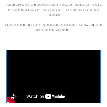
Houten dakkapellen zijn de meest populaire keuze, omdat deze aantrekkelijk
en relatief betaalbaar zijn, maar ze vereisen meer onderhoud dan andere
materialen.
Uiteindelijk hangt het beste materiaal voor uw dakkapel af van uw budget en
uw esthetische voorkeuren.