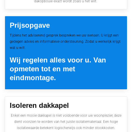
dakopbouw exact wordt zoals u het wilt.
Prijsopgave
Tijdens het adviserend gesprek bespreken we uw wensen. U krijgt een
gedegen advies en informatieve ondersteuning. Zodat u werkelijk krijgt
wat u wilt.
Wij regelen alles voor u. Van
opmeten tot en met
eindmontage.
Isoleren dakkapel
Enkel een mooie dakkapel is niet voldoende voor uw woonplezier, deze
dient voorzien te worden van het juiste isolatiemateriaal. Een hoge
isolatiewaarde betekent logischerwijs ook minder stookkosten.