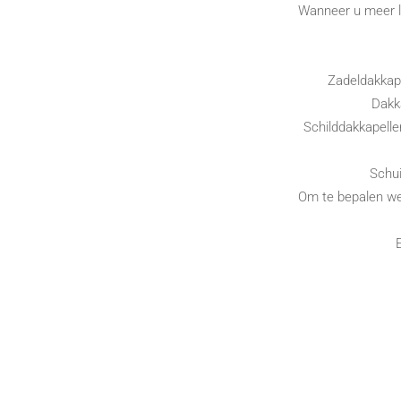
Wanneer u meer li
Zadeldakkap
Dakk
Schilddakkapelle
Schui
Om te bepalen wel
E