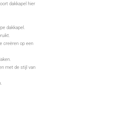
oort dakkapel hier
pe dakkapel.
uikt.
te creëren op een
daken.
n met de stijl van
n.