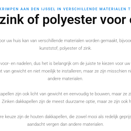
KRIMPEN AAN DEN IJSSEL IN VERSCHILLENDE MATERIALEN 
 zink of polyester voo
oor uw huis kan van verschillende materialen worden gemaakt, bijvoor
kunststof, polyester of zink.
n voor- en nadelen, dus het is belangrijk om de juiste te kiezen voor 
cht van gewicht en niet moeilijk te installeren, maar ze zijn misschien 
andere materialen.
apellen zijn ook licht van gewicht en eenvoudig te bouwen, maar ze z
. Zinken dakkapellen zijn de meest duurzame optie, maar ze zijn ook h
e keuze zijn de houten dakkapellen, die zowel mooi als redelijk geprij
aandacht vergen dan andere materialen.