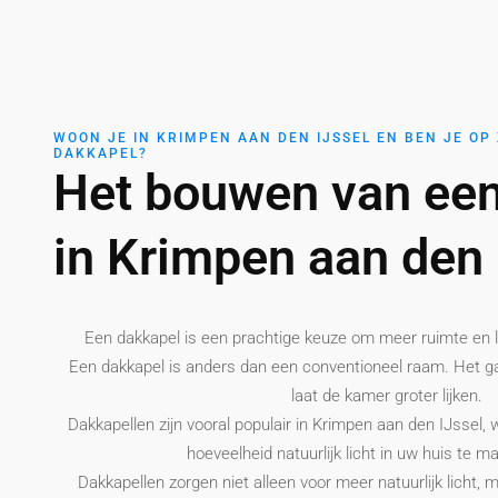
WOON JE IN KRIMPEN AAN DEN IJSSEL EN BEN JE OP
DAKKAPEL?
Het bouwen van een
in Krimpen aan den 
Een dakkapel is een prachtige keuze om meer ruimte en li
Een dakkapel is anders dan een conventioneel raam. Het g
laat de kamer groter lijken.
Dakkapellen zijn vooral populair in Krimpen aan den IJssel
hoeveelheid natuurlijk licht in uw huis te m
Dakkapellen zorgen niet alleen voor meer natuurlijk licht, 