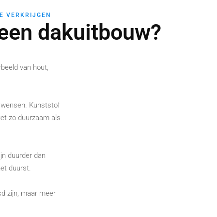
TE VERKRIJGEN
r een dakuitbouw?
beeld van hout,
uw wensen. Kunststof
niet zo duurzaam als
ijn duurder dan
et duurst.
sd zijn, maar meer