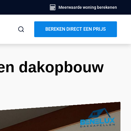
Meerwaarde woning berekenen
BEREKEN DIRECT EEN PRIJS
 en dakopbouw