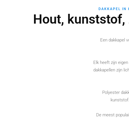
DAKKAPEL IN 
Hout, kunststof,
Een dakkapel v
Elk heeft zijn eige
dakkapellen zijn li
Polyester dakk
kunststof
De meest populair