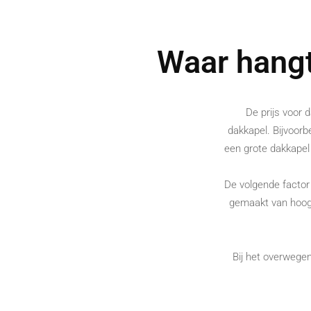
Waar hangt
De prijs voor 
dakkapel. Bijvoorbe
een grote dakkapel
De volgende factor 
gemaakt van hoogw
Bij het overwegen