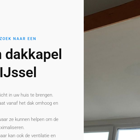
 ZOEK NAAR EEN
 dakkapel
IJssel
cht in uw huis te brengen.
aat vanaf het dak omhoog en
, waar ze kunnen helpen om de
aximaliseren.
maar kan ook de ventilatie en