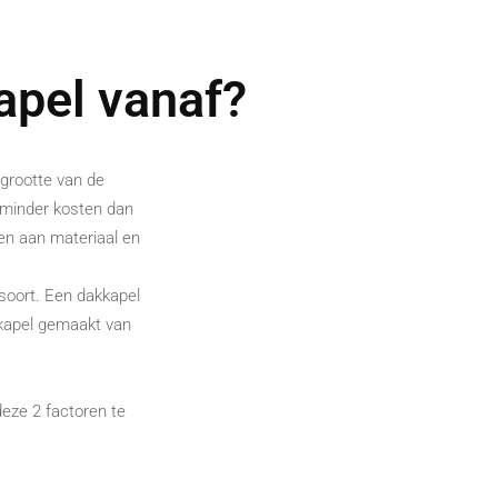
apel vanaf?
 grootte van de
el minder kosten dan
en aan materiaal en
 soort. Een dakkapel
kkapel gemaakt van
deze 2 factoren te