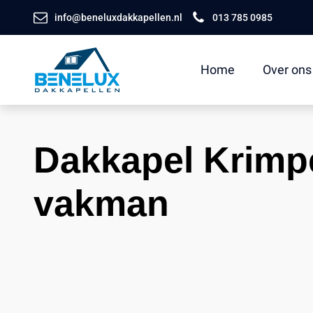
info@beneluxdakkapellen.nl
013 785 0985
Home
Over ons
Dakkapel Krimp
vakman