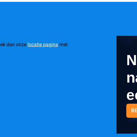
oek dan onze
locatie pagina
met
N
n
e
B