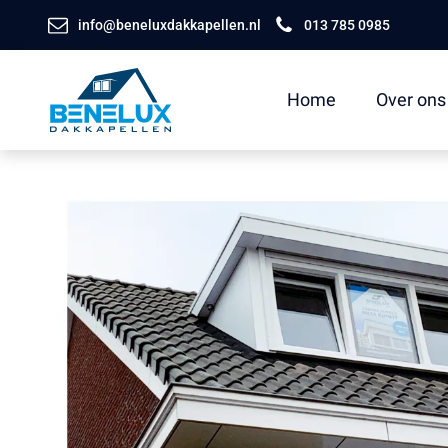
info@beneluxdakkapellen.nl
013 785 0985
Home
Over ons