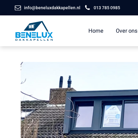
info@beneluxdakkapellen.nl
013 785 0985
Home
Over ons