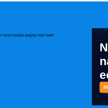
an onze locatie pagina met meer
N
n
e
B