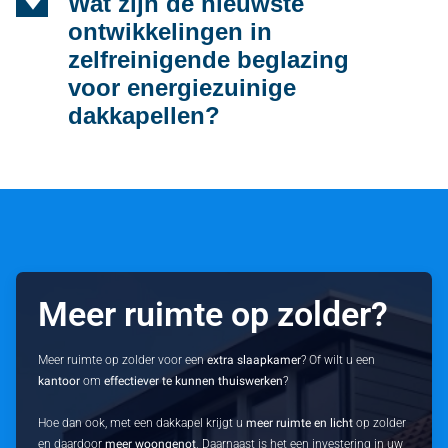
d
Wat zijn de nieuwste
ontwikkelingen in
zelfreinigende beglazing
voor energiezuinige
dakkapellen?
Meer ruimte op zolder?
Meer ruimte op zolder voor een
extra slaapkamer
? Of wilt u een
kantoor
om
effectiever te kunnen thuiswerken
?
Hoe dan ook, met een dakkapel krijgt u
meer ruimte en licht
op zolder
en daardoor
meer woongenot
. Daarnaast is het een investering in uw