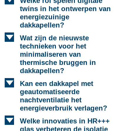
d
Welke rol spelen digitale
twins in het ontwerpen van
energiezuinige
dakkapellen?
d
Wat zijn de nieuwste
technieken voor het
minimaliseren van
thermische bruggen in
dakkapellen?
d
Kan een dakkapel met
geautomatiseerde
nachtventilatie het
energieverbruik verlagen?
d
Welke innovaties in HR+++
glas verbeteren de isolatie