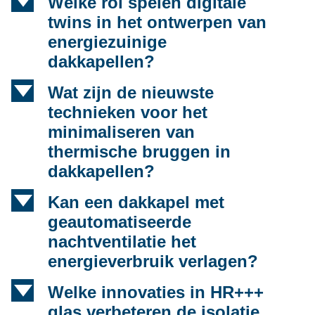
d
Welke rol spelen digitale
twins in het ontwerpen van
energiezuinige
dakkapellen?
d
Wat zijn de nieuwste
technieken voor het
minimaliseren van
thermische bruggen in
dakkapellen?
d
Kan een dakkapel met
geautomatiseerde
nachtventilatie het
energieverbruik verlagen?
d
Welke innovaties in HR+++
glas verbeteren de isolatie