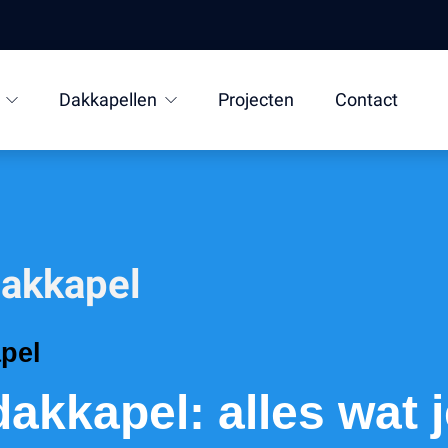
Dakkapellen
Projecten
Contact
dakkapel
apel
dakkapel: alles wat 