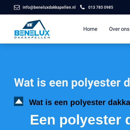
info@beneluxdakkapellen.nl
013 785 0985
Home
Over ons
Wat is een polyester 
D
Wat is een polyester dakk
Een polyester 