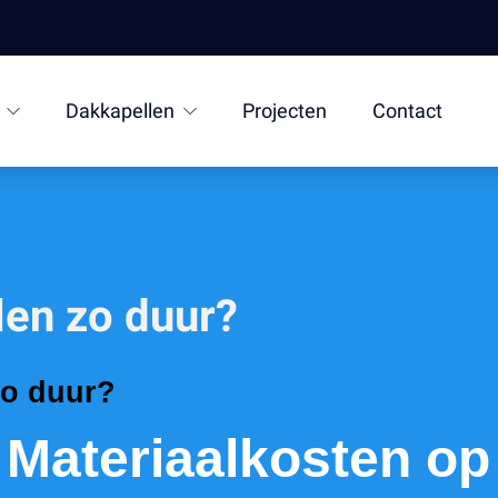
Dakkapellen
Projecten
Contact
len zo duur?
zo duur?
 Materiaalkosten op 