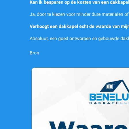
Kan ik besparen op de kosten van een dakkape
Ja, door te kiezen voor minder dure materialen of
Verhoogt een dakkapel echt de waarde van mijn
Absoluut, een goed ontworpen en gebouwde dakka
Bron