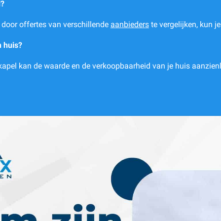
l?
 door offertes van verschillende
aanbieders
te vergelijken, kun j
 huis?
pel kan de waarde en de verkoopbaarheid van je huis aanzienli