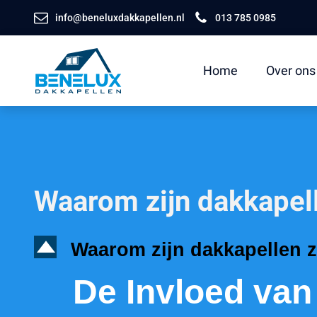
info@beneluxdakkapellen.nl
013 785 0985
Home
Over ons
Waarom zijn dakkapel
D
Waarom zijn dakkapellen 
De Invloed van