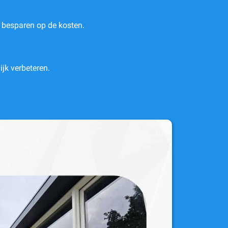
e besparen op de kosten.
jk verbeteren.