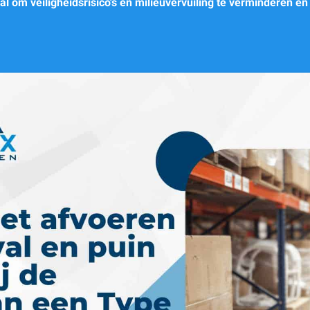
aal om veiligheidsrisico's en milieuvervuiling te verminderen 