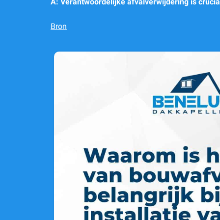
A: Verantwoordelijke afvalverwijdering is cruci
Bron