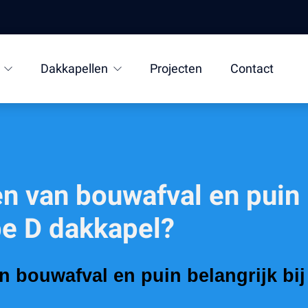
Dakkapellen
Projecten
Contact
n van bouwafval en puin b
pe D dakkapel?
 bouwafval en puin belangrijk bij 