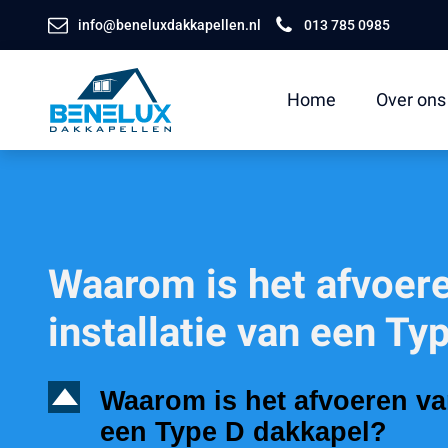
info@beneluxdakkapellen.nl
013 785 0985
Home
Over ons
Waarom is het afvoere
installatie van een Ty
D
Waarom is het afvoeren van
een Type D dakkapel?