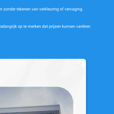
 zonder tekenen van verkleuring of vervaging.
belangrijk op te merken dat prijzen kunnen variëren