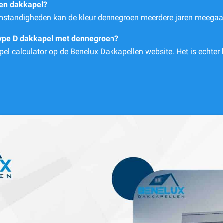
een dakkapel?
mstandigheden kan de kleur dennegroen meerdere jaren meegaan
 Type D dakkapel met dennegroen?
pel calculator
op de Benelux Dakkapellen website. Het is echter 
.