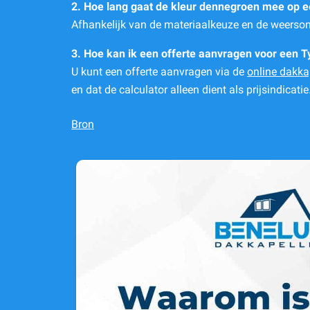
2. Hoe lang gaat de kleur dennegroen mee op 
Afhankelijk van de materiaalkeuze en de weerso
3. Hoe kan ik een offerte aanvragen voor een
U kunt een offerte aanvragen via de
online dakka
en dat de calculator alleen dient als prijsindicatie
Bron