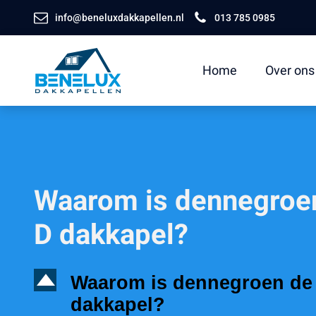
info@beneluxdakkapellen.nl
013 785 0985
Home
Over ons
Waarom is dennegroen 
D dakkapel?
D
Waarom is dennegroen de i
dakkapel?