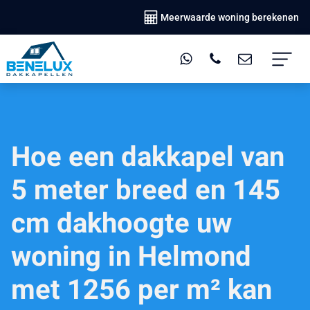
Meerwaarde woning berekenen
Hoe een dakkapel van
5 meter breed en 145
cm dakhoogte uw
woning in Helmond
met 1256 per m² kan