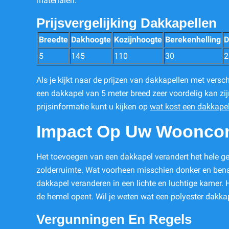
materialen.
Prijsvergelijking Dakkapellen
Breedte
Dakhoogte
Kozijnhoogte
Berekenhelling
D
5
145
110
30
2
Als je kijkt naar de prijzen van dakkapellen met versch
een dakkapel van 5 meter breed zeer voordelig kan zij
prijsinformatie kunt u kijken op
wat kost een dakkapel
Impact Op Uw Woonco
Het toevoegen van een dakkapel verandert het hele ge
zolderruimte. Wat voorheen misschien donker en be
dakkapel veranderen in een lichte en luchtige kamer. H
de hemel opent. Wil je weten wat een polyester dakka
Vergunningen En Regels